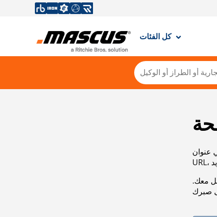
كل الفئات
حة
ي عنوان
صل معك.