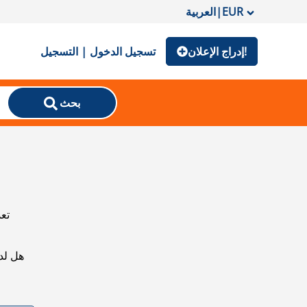
EUR
|
العربية
إدراج الإعلان!
تسجيل الدخول | التسجيل
بحث
تعذ
هل لد