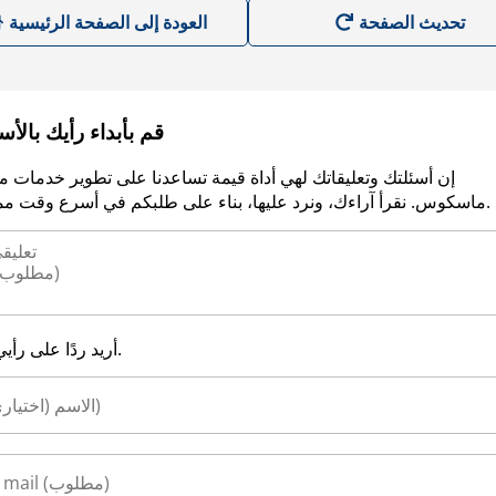
العودة إلى الصفحة الرئيسية
قم بأبداء رأيك بالأ
إن أسئلتك وتعليقاتك لهي أداة قيمة تساعدنا على تطوير خدمات م
ماسكوس. نقرأ آراءك، ونرد عليها، بناء على طلبكم في أسرع وقت ممكن.
أريد ردًا على رأيي.