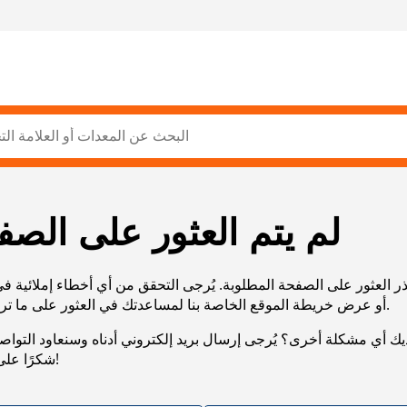
لم يتم العثور على الصف
ر العثور على الصفحة المطلوبة. يُرجى التحقق من أي أخطاء إملائية ف
URL، أو عرض خريطة الموقع الخاصة بنا لمساعدتك في العثور على ما تريد.
يك أي مشكلة أخرى؟ يُرجى إرسال بريد إلكتروني أدناه وسنعاود التوا
شكرًا على صبرك!