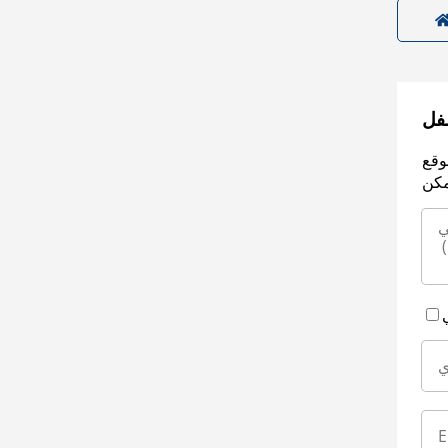
سفل
وقع