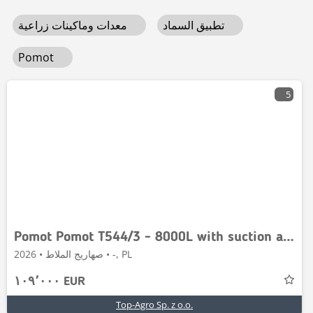
تطبيق السماد
معدات وماكينات زراعية
Pomot
5
Pomot Pomot T544/3 - 8000L with suction arm
صهاريج الملاط • 2026 • -, PL
١٠٩٬٠٠٠ EUR
Top-Agro Sp. z o.o.