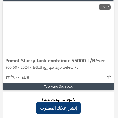
5
1
Pomot Slurry tank container 55000 L/Réservoir de lisier
صهاريج الملاط • 2024 • 59-900 Zgorzelec, PL
٣٢٬٩٠٠ EUR
Top-Agro Sp. z o.o.
لا تجد ما تبحث عنه؟
إنشر إعلانك المطلوب