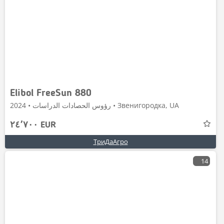
Elibol FreeSun 880
رؤوس الحصادات الدراسات • 2024 • Звенигородка, UA
٢٤٬٧٠٠ EUR
ТриДаАгро
14