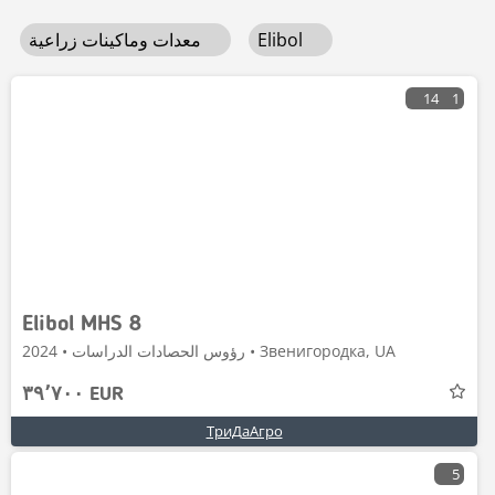
Elibol
معدات وماكينات زراعية
14
1
Elibol MHS 8
رؤوس الحصادات الدراسات • 2024 • Звенигородка, UA
٣٩٬٧٠٠ EUR
ТриДаАгро
5