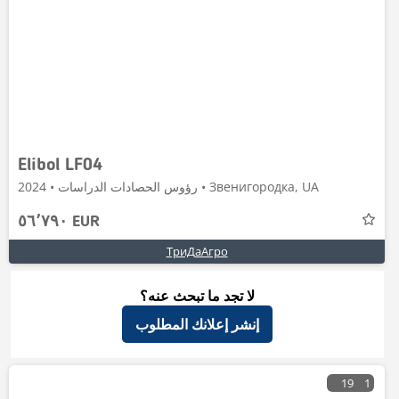
Elibol LF04
رؤوس الحصادات الدراسات • 2024 • Звенигородка, UA
٥٦٬٧٩٠ EUR
ТриДаАгро
لا تجد ما تبحث عنه؟
إنشر إعلانك المطلوب
19
1