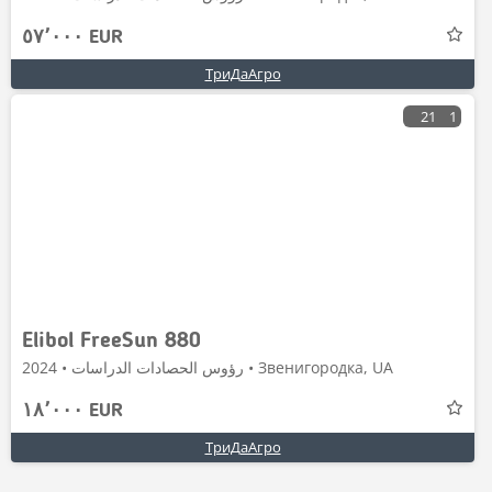
٥٧٬٠٠٠ EUR
ТриДаАгро
21
1
Elibol FreeSun 880
رؤوس الحصادات الدراسات • 2024 • Звенигородка, UA
١٨٬٠٠٠ EUR
ТриДаАгро