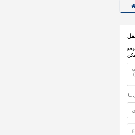
سفل
وقع