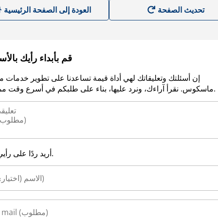
العودة إلى الصفحة الرئيسية
قم بأبداء رأيك بالأ
إن أسئلتك وتعليقاتك لهي أداة قيمة تساعدنا على تطوير خدمات م
ماسكوس. نقرأ آراءك، ونرد عليها، بناء على طلبكم في أسرع وقت ممكن.
أريد ردًا على رأيي.