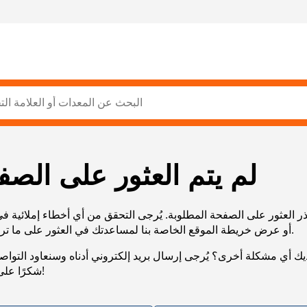
لم يتم العثور على الصف
ر العثور على الصفحة المطلوبة. يُرجى التحقق من أي أخطاء إملائية ف
URL، أو عرض خريطة الموقع الخاصة بنا لمساعدتك في العثور على ما تريد.
يك أي مشكلة أخرى؟ يُرجى إرسال بريد إلكتروني أدناه وسنعاود التوا
شكرًا على صبرك!