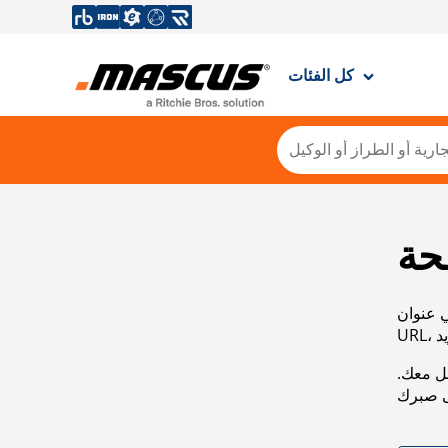
كل الفئات
حة
ي عنوان
صل معك.