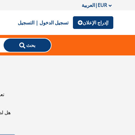
EUR
|
العربية
إدراج الإعلان!
تسجيل الدخول | التسجيل
بحث
تعذ
هل لد