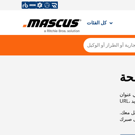
كل الفئات
حة
ي عنوان
صل معك.