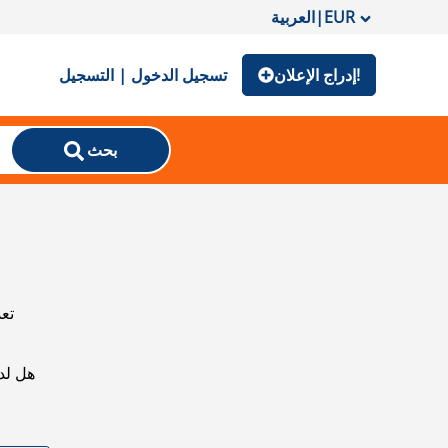
EUR
|
العربية
إدراج الإعلان!
تسجيل الدخول | التسجيل
بحث
تعذ
هل لد