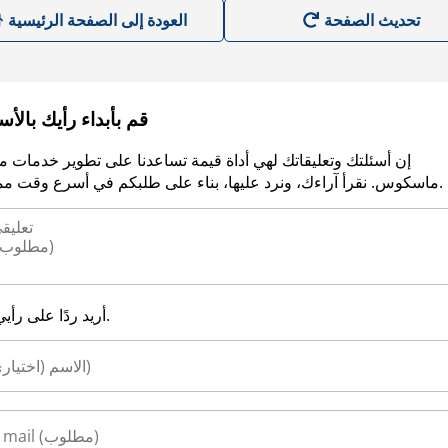
العودة إلى الصفحة الرئيسية
قم بأبداء رأيك بالأ
إن أسئلتك وتعليقاتك لهي أداة قيمة تساعدنا على تطوير خدمات م
ماسكوس. نقرأ آراءك، ونرد عليها، بناء على طلبكم في أسرع وقت ممكن.
أريد ردًا على رأيي.