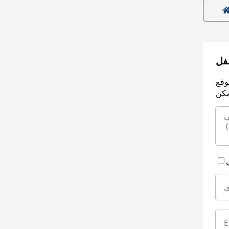
سفل
وقع