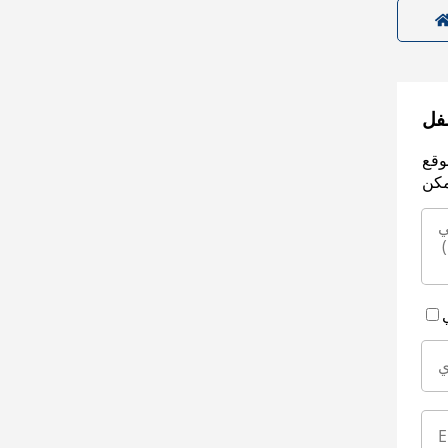
سفل
وقع