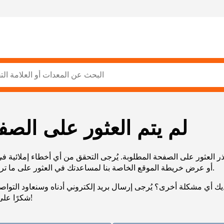
لم يتم العثور على الصف
ر العثور على الصفحة المطلوبة. يُرجى التحقق من أي أخطاء إملائية ف
URL، أو عرض خريطة الموقع الخاصة بنا لمساعدتك في العثور على ما تريد.
يك أي مشكلة أخرى؟ يُرجى إرسال بريد إلكتروني أدناه وسنعاود التوا
شكرًا على صبرك!