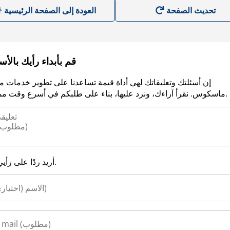
العودة إلى الصفحة الرئيسية
قم بأبداء رأيك بالأ
إن أسئلتك وتعليقاتك لهي أداة قيمة تساعدنا على تطوير خدمات م
ماسكوس. نقرأ آراءك، ونرد عليها، بناء على طلبكم في أسرع وقت ممكن.
أريد ردًا على رأيي.