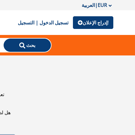
EUR
|
العربية
إدراج الإعلان!
تسجيل الدخول | التسجيل
بحث
تعذ
هل لد