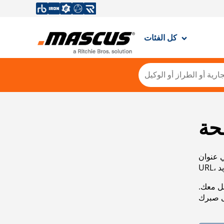
كل الفئات
حة
ي عنوان
صل معك.