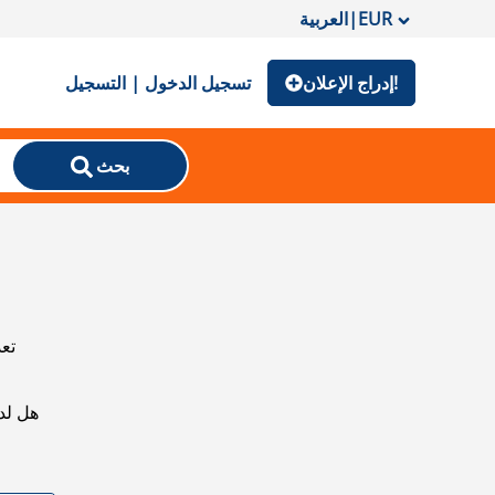
EUR
|
العربية
إدراج الإعلان!
تسجيل الدخول | التسجيل
بحث
تعذ
هل لد