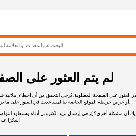
لم يتم العثور على الصف
ر العثور على الصفحة المطلوبة. يُرجى التحقق من أي أخطاء إملائية ف
URL، أو عرض خريطة الموقع الخاصة بنا لمساعدتك في العثور على ما تريد.
يك أي مشكلة أخرى؟ يُرجى إرسال بريد إلكتروني أدناه وسنعاود التوا
شكرًا على صبرك!