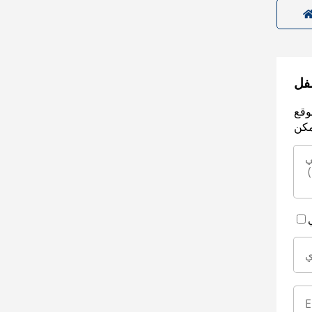
سفل
وقع