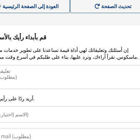
العودة إلى الصفحة الرئيسية
قم بأبداء رأيك بالأ
إن أسئلتك وتعليقاتك لهي أداة قيمة تساعدنا على تطوير خدمات م
ماسكوس. نقرأ آراءك، ونرد عليها، بناء على طلبكم في أسرع وقت ممكن.
أريد ردًا على رأيي.