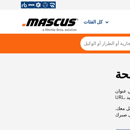
كل الفئات
حة
ي عنوان
صل معك.