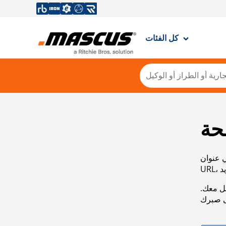
كل الفئات
حة
ي عنوان
صل معك.