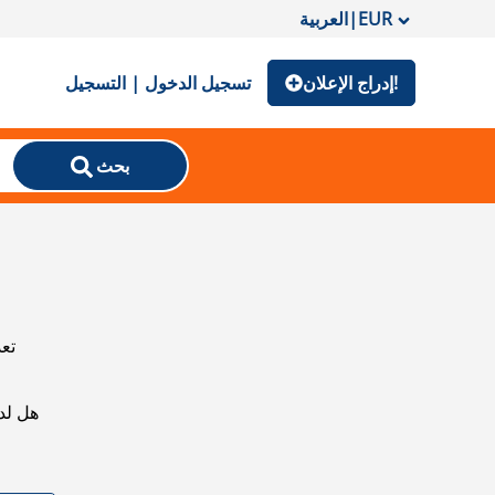
EUR
|
العربية
إدراج الإعلان!
تسجيل الدخول | التسجيل
بحث
تعذ
هل لد