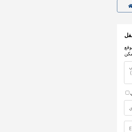
سفل
وقع