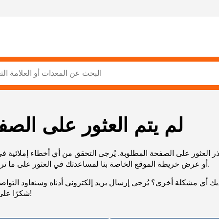
لم يتم العثور على الصف
ر العثور على الصفحة المطلوبة. يُرجى التحقق من أي أخطاء إملائية ف
URL، أو عرض خريطة الموقع الخاصة بنا لمساعدتك في العثور على ما تريد.
يك أي مشكلة أخرى؟ يُرجى إرسال بريد إلكتروني أدناه وسنعاود التوا
شكرًا على صبرك!