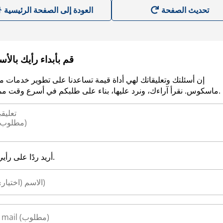
العودة إلى الصفحة الرئيسية
قم بأبداء رأيك بالأ
إن أسئلتك وتعليقاتك لهي أداة قيمة تساعدنا على تطوير خدمات م
ماسكوس. نقرأ آراءك، ونرد عليها، بناء على طلبكم في أسرع وقت ممكن.
أريد ردًا على رأيي.