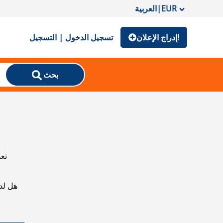
EUR
|
العربية
إدراج الإعلان!
تسجيل الدخول | التسجيل
بحث
تعذ
هل لد