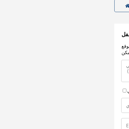
سفل
وقع