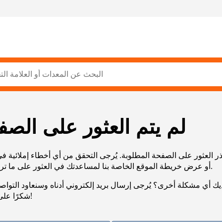
لم يتم العثور على الصف
ر العثور على الصفحة المطلوبة. يُرجى التحقق من أي أخطاء إملائية ف
URL، أو عرض خريطة الموقع الخاصة بنا لمساعدتك في العثور على ما تريد.
يك أي مشكلة أخرى؟ يُرجى إرسال بريد إلكتروني أدناه وسنعاود التوا
شكرًا على صبرك!