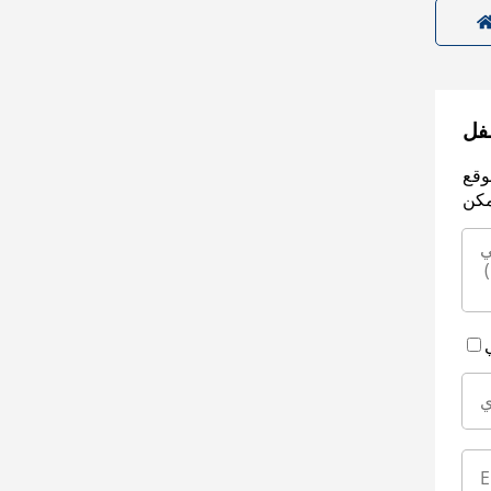
سفل
وقع