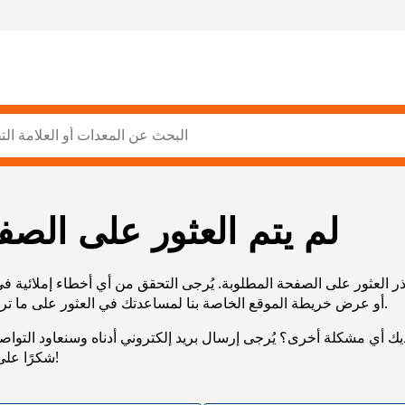
لم يتم العثور على الصف
ر العثور على الصفحة المطلوبة. يُرجى التحقق من أي أخطاء إملائية ف
URL، أو عرض خريطة الموقع الخاصة بنا لمساعدتك في العثور على ما تريد.
يك أي مشكلة أخرى؟ يُرجى إرسال بريد إلكتروني أدناه وسنعاود التوا
شكرًا على صبرك!