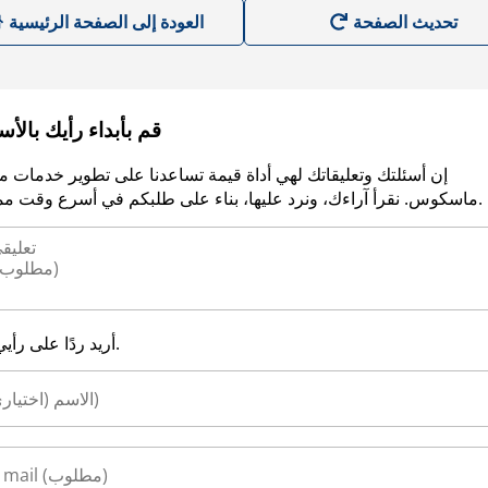
العودة إلى الصفحة الرئيسية
قم بأبداء رأيك بالأ
إن أسئلتك وتعليقاتك لهي أداة قيمة تساعدنا على تطوير خدمات م
ماسكوس. نقرأ آراءك، ونرد عليها، بناء على طلبكم في أسرع وقت ممكن.
أريد ردًا على رأيي.