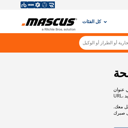
كل الفئات
حة
ي عنوان
صل معك.