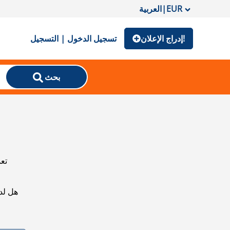
EUR
|
العربية
إدراج الإعلان!
تسجيل الدخول | التسجيل
بحث
تعذ
هل لد