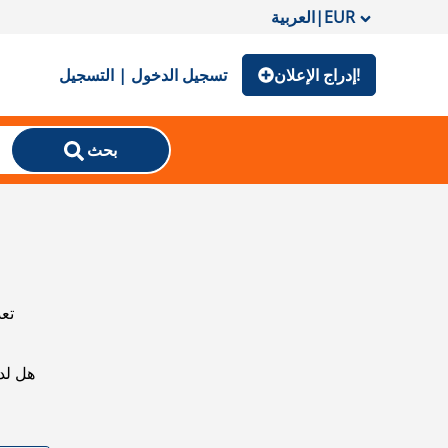
EUR
|
العربية
إدراج الإعلان!
تسجيل الدخول | التسجيل
بحث
تعذ
هل لد