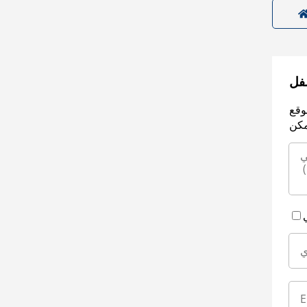
سفل
وقع