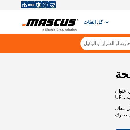
كل الفئات
حة
ي عنوان
صل معك.