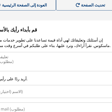
العودة إلى الصفحة الرئيسية
قم بأبداء رأيك بالأ
إن أسئلتك وتعليقاتك لهي أداة قيمة تساعدنا على تطوير خدمات م
ماسكوس. نقرأ آراءك، ونرد عليها، بناء على طلبكم في أسرع وقت ممكن.
أريد ردًا على رأيي.