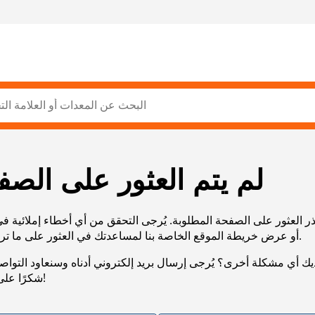
لم يتم العثور على الصف
ر العثور على الصفحة المطلوبة. يُرجى التحقق من أي أخطاء إملائية ف
URL، أو عرض خريطة الموقع الخاصة بنا لمساعدتك في العثور على ما تريد.
يك أي مشكلة أخرى؟ يُرجى إرسال بريد إلكتروني أدناه وسنعاود التوا
شكرًا على صبرك!