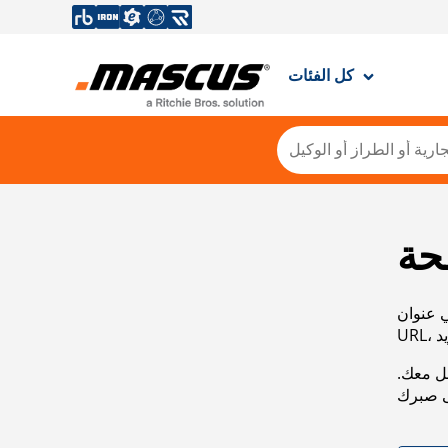
كل الفئات
حة
ي عنوان
صل معك.