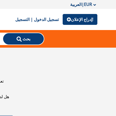
EUR
|
العربية
إدراج الإعلان!
تسجيل الدخول | التسجيل
بحث
تعذ
هل لد