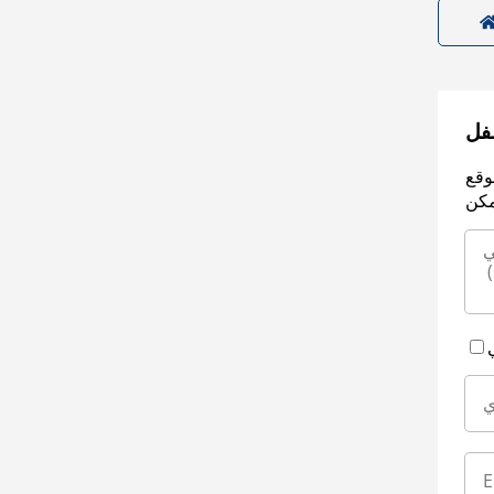
سفل
وقع