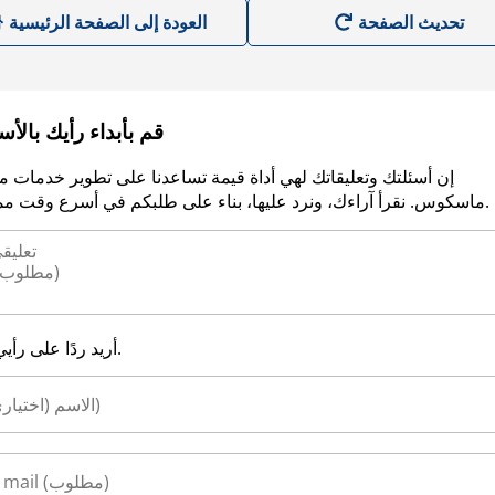
العودة إلى الصفحة الرئيسية
قم بأبداء رأيك بالأ
إن أسئلتك وتعليقاتك لهي أداة قيمة تساعدنا على تطوير خدمات م
ماسكوس. نقرأ آراءك، ونرد عليها، بناء على طلبكم في أسرع وقت ممكن.
أريد ردًا على رأيي.