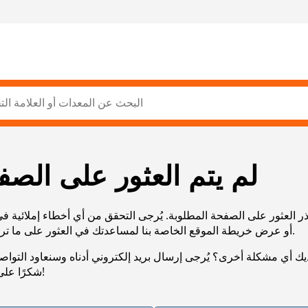
لم يتم العثور على الصف
ر العثور على الصفحة المطلوبة. يُرجى التحقق من أي أخطاء إملائية ف
URL، أو عرض خريطة الموقع الخاصة بنا لمساعدتك في العثور على ما تريد.
يك أي مشكلة أخرى؟ يُرجى إرسال بريد إلكتروني أدناه وسنعاود التوا
شكرًا على صبرك!