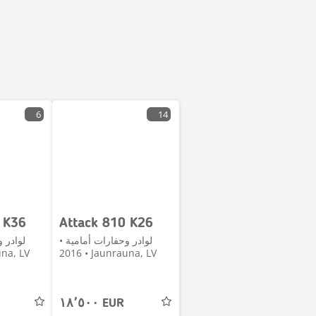
6
14
 K36
Attack 810 K26
لوادر وحفارات أمامية •
لوادر 
auna, LV
2016 • Jaunrauna, LV
١٨٬٥٠٠ EUR