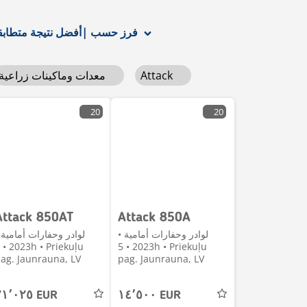
أفضل نتيجة متطابقة
فرز حسب
|
Attack
معدات وماكينات زراعية
20
20
Attack 850AT
Attack 850A
لوادر وحفارات أمامية •
لوادر وحفارات أمامية 
2023 • 5h • Priekuļu
ag. Jaunrauna, LV
pag. Jaunrauna, LV
٢١٬٠٢٥ EUR
١٤٬٥٠٠ EUR