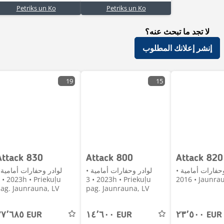
Petriks un Ko
Petriks un Ko
لا تجد ما تبحث عنه؟
إنشر إعلانك المطلوب
19
15
Attack 830
Attack 800
Attack 820
وحفارات أمامية •
لوادر وحفارات أمامية •
لوادر وحفارات أمامية 
2023 • 3h • Priekuļu
2016 • Jaunr
ag. Jaunrauna, LV
pag. Jaunrauna, LV
٢٧٬٦٨٥ EUR
١٤٬٦٠٠ EUR
٢٣٬٥٠٠ EUR