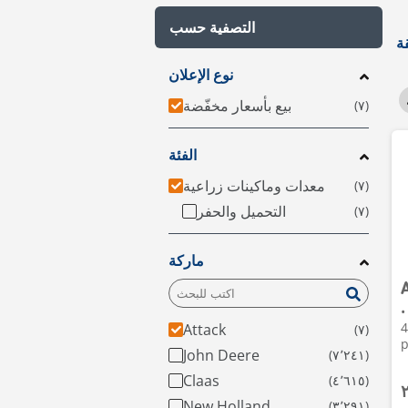
التصفية حسب
نوع الإعلان
بيع بأسعار مخفّضة
الفئة
معدات وماكينات زراعية
التحميل والحفر
ماركة
•
2023 • 4h • Priekuļu
Attack
p
John Deere
Claas
New Holland