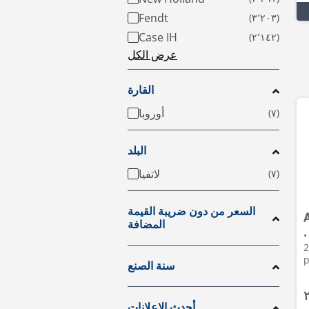
Fendt
Case IH
عرض الكل
القارة
أوروبا
البلد
لاتفيا
السعر من دون ضريبة القيمة
المضافة
•
2023 • 2h • Priekuļu
p
سنة الصنع
أحدث الإعلانات