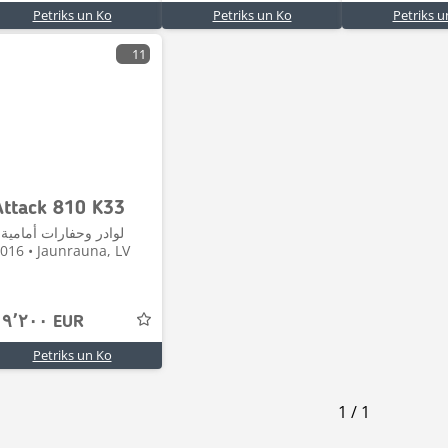
Petriks un Ko
Petriks un Ko
Petriks u
11
Attack 810 K33
لوادر وحفارات أمامية 
2016 • Jaunrauna, LV
١٩٬٢٠٠ EUR
Petriks un Ko
1
/
1