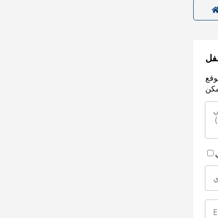
سفل
وقع