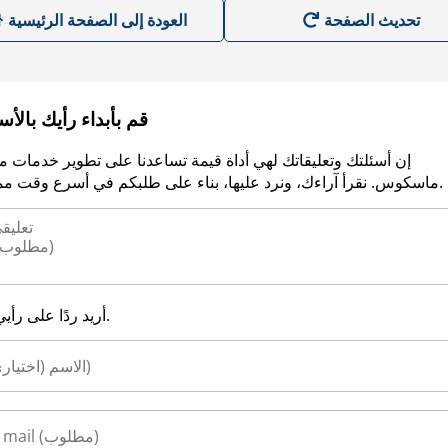
العودة إلى الصفحة الرئيسية
قم بأبداء رأيك بالأ
إن أسئلتك وتعليقاتك لهي أداة قيمة تساعدنا على تطوير خدمات م
ماسكوس. نقرأ آراءك، ونرد عليها، بناء على طلبكم في أسرع وقت ممكن.
أريد ردًا على رأيي.