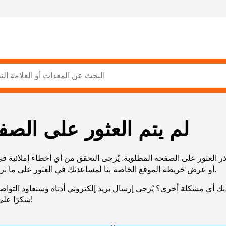
لم يتم العثور على الصف
ر العثور على الصفحة المطلوبة. يُرجى التحقق من أي أخطاء إملائية ف
URL، أو عرض خريطة الموقع الخاصة بنا لمساعدتك في العثور على ما تريد.
يك أي مشكلة أخرى؟ يُرجى إرسال بريد إلكتروني أدناه وسنعاود التوا
شكرًا على صبرك!