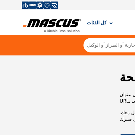
كل الفئات
حة
ي عنوان
صل معك.