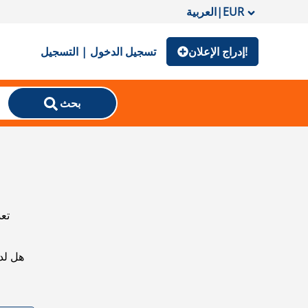
EUR
|
العربية
إدراج الإعلان!
تسجيل الدخول | التسجيل
بحث
تعذ
هل لد