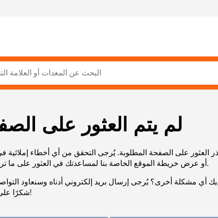
لم يتم العثور على الصف
ر العثور على الصفحة المطلوبة. يُرجى التحقق من أي أخطاء إملائية ف
URL، أو عرض خريطة الموقع الخاصة بنا لمساعدتك في العثور على ما تريد.
يك أي مشكلة أخرى؟ يُرجى إرسال بريد إلكتروني أدناه وسنعاود التوا
شكرًا على صبرك!