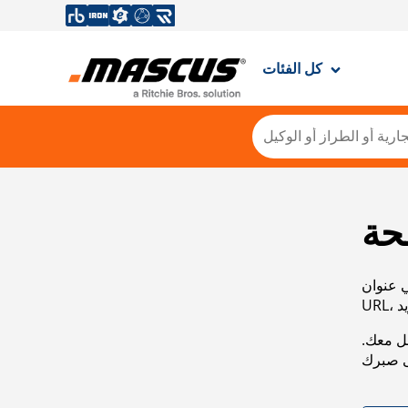
كل الفئات
حة
ي عنوان
صل معك.