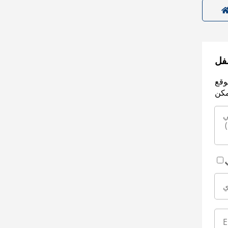
سفل
وقع