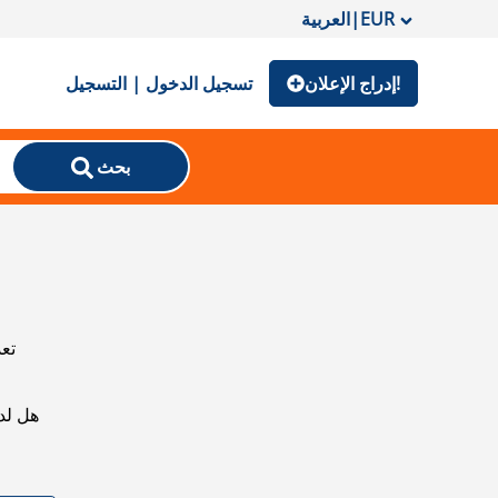
EUR
|
العربية
إدراج الإعلان!
تسجيل الدخول | التسجيل
بحث
تعذ
هل لد