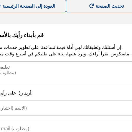
العودة إلى الصفحة الرئيسية
قم بأبداء رأيك بالأ
إن أسئلتك وتعليقاتك لهي أداة قيمة تساعدنا على تطوير خدمات م
ماسكوس. نقرأ آراءك، ونرد عليها، بناء على طلبكم في أسرع وقت ممكن.
أريد ردًا على رأيي.