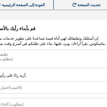
العودة إلى الصفحة الرئيسية
قم بأبداء رأيك بالأ
إن أسئلتك وتعليقاتك لهي أداة قيمة تساعدنا على تطوير خدمات م
ماسكوس. نقرأ آراءك، ونرد عليها، بناء على طلبكم في أسرع وقت ممكن.
أريد ردًا على رأيي.