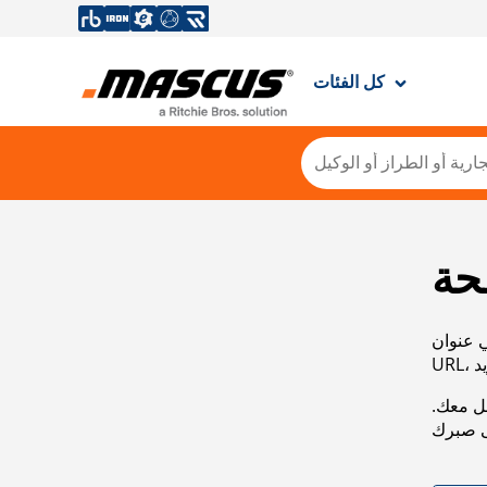
كل الفئات
حة
ي عنوان
صل معك.