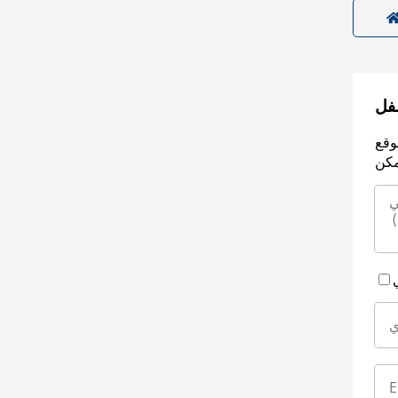
سفل
وقع