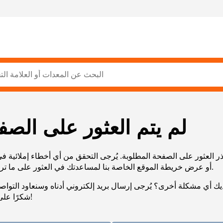
لم يتم العثور على الصف
ر العثور على الصفحة المطلوبة. يُرجى التحقق من أي أخطاء إملائية ف
URL، أو عرض خريطة الموقع الخاصة بنا لمساعدتك في العثور على ما تريد.
يك أي مشكلة أخرى؟ يُرجى إرسال بريد إلكتروني أدناه وسنعاود التوا
شكرًا على صبرك!