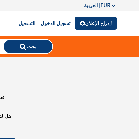
EUR
|
العربية
إدراج الإعلان!
تسجيل الدخول | التسجيل
بحث
تعذ
هل لد