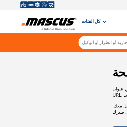
كل الفئات
حة
ي عنوان
صل معك.