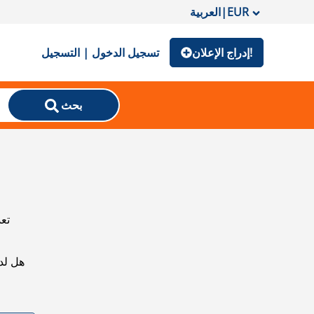
EUR
|
العربية
إدراج الإعلان!
تسجيل الدخول | التسجيل
بحث
تعذ
هل لد