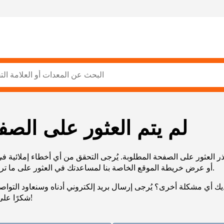
لم يتم العثور على الصف
ر العثور على الصفحة المطلوبة. يُرجى التحقق من أي أخطاء إملائية ف
URL، أو عرض خريطة الموقع الخاصة بنا لمساعدتك في العثور على ما تريد.
يك أي مشكلة أخرى؟ يُرجى إرسال بريد إلكتروني أدناه وسنعاود التوا
شكرًا على صبرك!