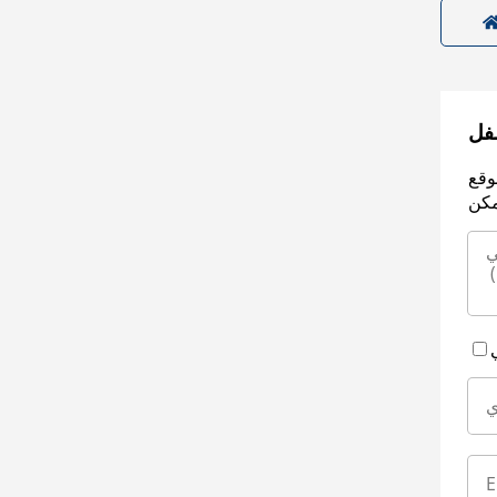
سفل
وقع