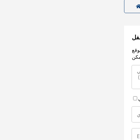
سفل
وقع