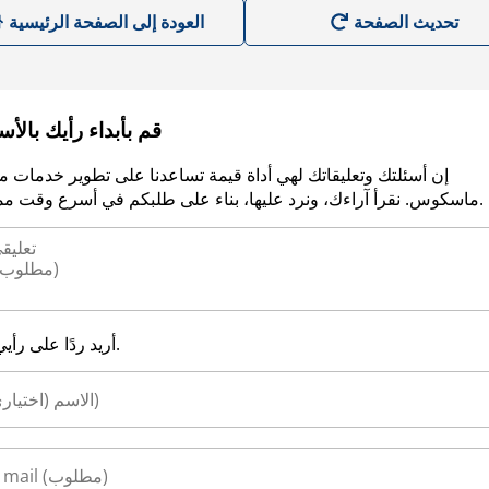
العودة إلى الصفحة الرئيسية
قم بأبداء رأيك بالأ
إن أسئلتك وتعليقاتك لهي أداة قيمة تساعدنا على تطوير خدمات م
ماسكوس. نقرأ آراءك، ونرد عليها، بناء على طلبكم في أسرع وقت ممكن.
أريد ردًا على رأيي.