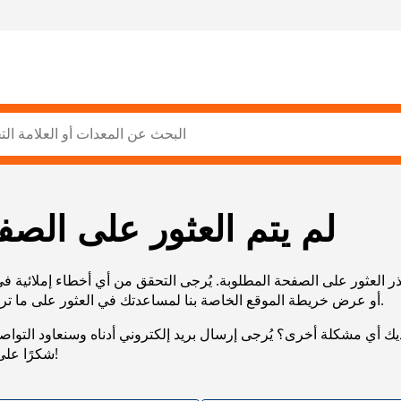
لم يتم العثور على الصف
ر العثور على الصفحة المطلوبة. يُرجى التحقق من أي أخطاء إملائية ف
URL، أو عرض خريطة الموقع الخاصة بنا لمساعدتك في العثور على ما تريد.
يك أي مشكلة أخرى؟ يُرجى إرسال بريد إلكتروني أدناه وسنعاود التوا
شكرًا على صبرك!