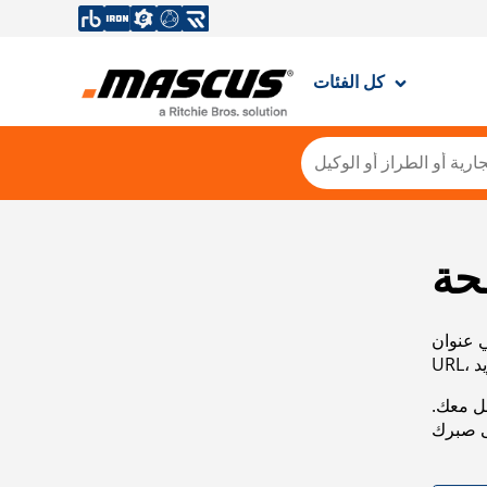
كل الفئات
حة
ي عنوان
صل معك.