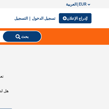
EUR
|
العربية
إدراج الإعلان!
تسجيل الدخول | التسجيل
بحث
تعذ
هل لد