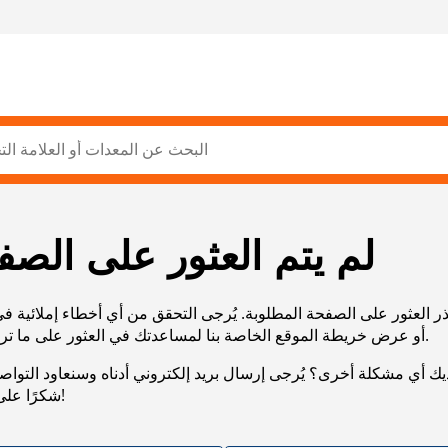
لم يتم العثور على الصف
ر العثور على الصفحة المطلوبة. يُرجى التحقق من أي أخطاء إملائية ف
URL، أو عرض خريطة الموقع الخاصة بنا لمساعدتك في العثور على ما تريد.
يك أي مشكلة أخرى؟ يُرجى إرسال بريد إلكتروني أدناه وسنعاود التوا
شكرًا على صبرك!