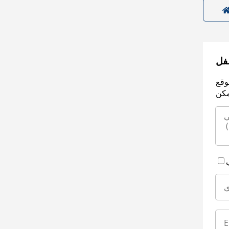
سفل
وقع