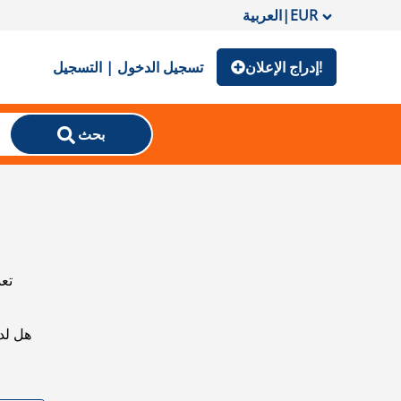
EUR
|
العربية
إدراج الإعلان!
تسجيل الدخول | التسجيل
بحث
تعذ
هل لد