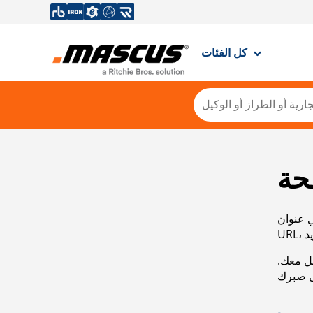
كل الفئات
حة
ي عنوان
صل معك.