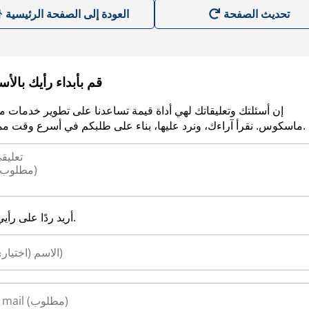
العودة إلى الصفحة الرئيسية
قم بأبداء رأيك بالأ
إن أسئلتك وتعليقاتك لهي أداة قيمة تساعدنا على تطوير خدمات م
ماسكوس. نقرأ آراءك، ونرد عليها، بناء على طلبكم في أسرع وقت ممكن.
أريد ردًا على رأيي.