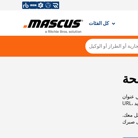
كل الفئات
حة
ي عنوان
صل معك.