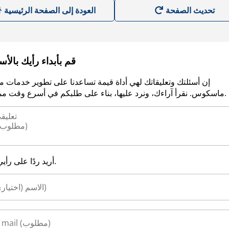
العودة إلى الصفحة الرئيسية
قم بأبداء رأيك بالأ
إن أسئلتك وتعليقاتك لهي أداة قيمة تساعدنا على تطوير خدمات م
ماسكوس. نقرأ آراءك، ونرد عليها، بناء على طلبكم في أسرع وقت ممكن.
أريد ردًا على رأيي.