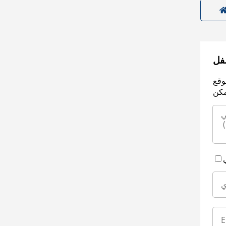
سفل
وقع