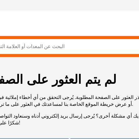
لم يتم العثور على الصف
ر العثور على الصفحة المطلوبة. يُرجى التحقق من أي أخطاء إملائية ف
URL، أو عرض خريطة الموقع الخاصة بنا لمساعدتك في العثور على ما تريد.
يك أي مشكلة أخرى؟ يُرجى إرسال بريد إلكتروني أدناه وسنعاود التوا
شكرًا على صبرك!