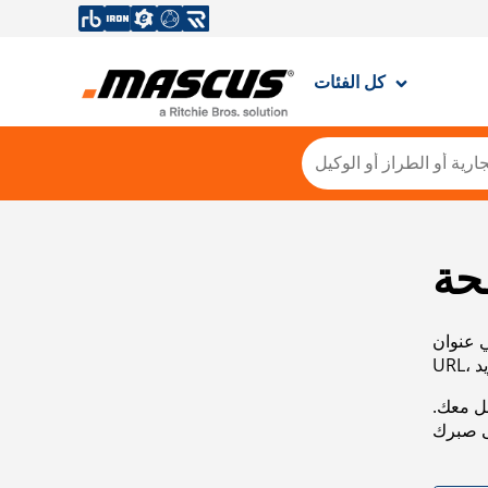
كل الفئات
حة
ي عنوان
صل معك.