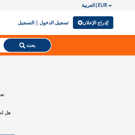
EUR
|
العربية
إدراج الإعلان!
تسجيل الدخول | التسجيل
بحث
تعذ
هل لد