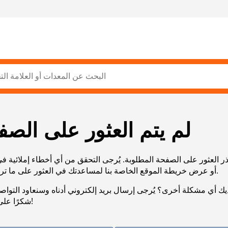
لم يتم العثور على الصف
ر العثور على الصفحة المطلوبة. يُرجى التحقق من أي أخطاء إملائية ف
URL، أو عرض خريطة الموقع الخاصة بنا لمساعدتك في العثور على ما تريد.
يك أي مشكلة أخرى؟ يُرجى إرسال بريد إلكتروني أدناه وسنعاود التوا
شكرًا على صبرك!