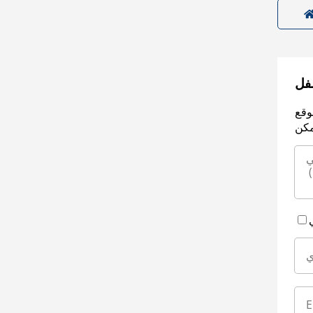
سفل
وقع