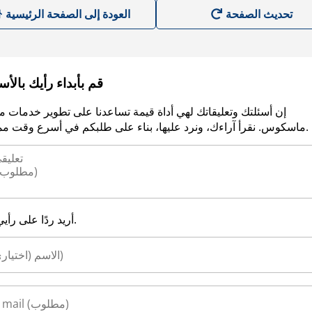
العودة إلى الصفحة الرئيسية
قم بأبداء رأيك بالأ
إن أسئلتك وتعليقاتك لهي أداة قيمة تساعدنا على تطوير خدمات م
ماسكوس. نقرأ آراءك، ونرد عليها، بناء على طلبكم في أسرع وقت ممكن.
أريد ردًا على رأيي.