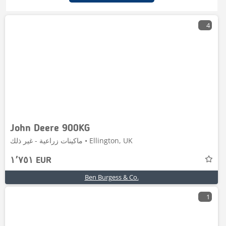
4
John Deere 900KG
ماكينات زراعية - غير ذلك • Ellington, UK
١٬٧٥١ EUR
Ben Burgess & Co.
1