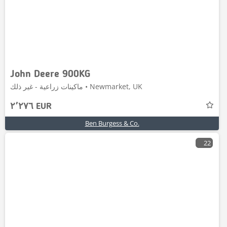
John Deere 900KG
ماكينات زراعية - غير ذلك • Newmarket, UK
٢٬٢٧٦ EUR
Ben Burgess & Co.
22