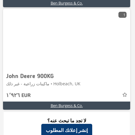
Ben Burgess & Co.
1
John Deere 900KG
ماكينات زراعية - غير ذلك • Holbeach, UK
١٬٩٢٦ EUR
Ben Burgess & Co.
لا تجد ما تبحث عنه؟
إنشر إعلانك المطلوب