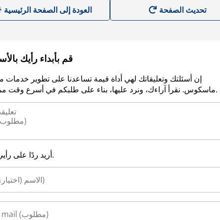
العودة إلى الصفحة الرئيسية
قم بأبداء رأيك بالأ
إن أسئلتك وتعليقاتك لهي أداة قيمة تساعدنا على تطوير خدمات م
ماسكوس. نقرأ آراءك، ونرد عليها، بناء على طلبكم في أسرع وقت ممكن.
أريد ردًا على رأيي.