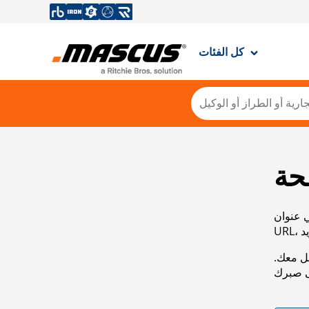
كل الفئات
حة
ي عنوان
صل معك.