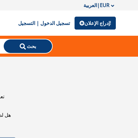
EUR
|
العربية
إدراج الإعلان!
تسجيل الدخول | التسجيل
بحث
تعذ
هل لد