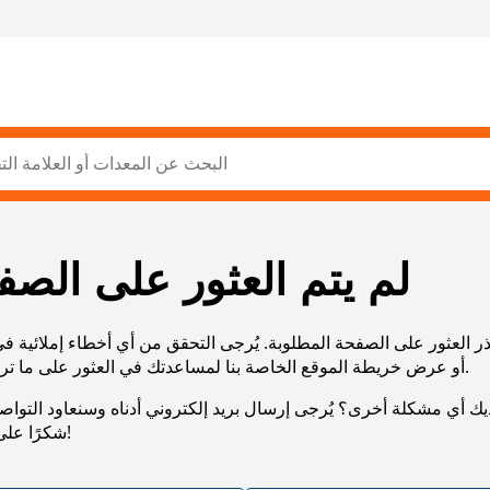
لم يتم العثور على الصف
ر العثور على الصفحة المطلوبة. يُرجى التحقق من أي أخطاء إملائية ف
URL، أو عرض خريطة الموقع الخاصة بنا لمساعدتك في العثور على ما تريد.
يك أي مشكلة أخرى؟ يُرجى إرسال بريد إلكتروني أدناه وسنعاود التوا
شكرًا على صبرك!