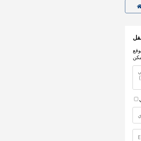
سفل
وقع