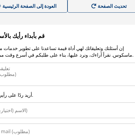
العودة إلى الصفحة الرئيسية
قم بأبداء رأيك بالأ
إن أسئلتك وتعليقاتك لهي أداة قيمة تساعدنا على تطوير خدمات م
ماسكوس. نقرأ آراءك، ونرد عليها، بناء على طلبكم في أسرع وقت ممكن.
أريد ردًا على رأيي.