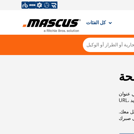
كل الفئات
حة
ي عنوان
صل معك.