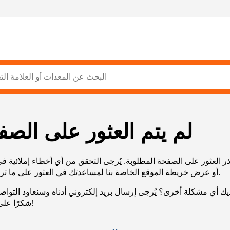
لم يتم العثور على الصف
ر العثور على الصفحة المطلوبة. يُرجى التحقق من أي أخطاء إملائية ف
URL، أو عرض خريطة الموقع الخاصة بنا لمساعدتك في العثور على ما تريد.
يك أي مشكلة أخرى؟ يُرجى إرسال بريد إلكتروني أدناه وسنعاود التوا
شكرًا على صبرك!