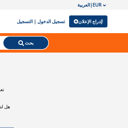
EUR
|
العربية
إدراج الإعلان!
تسجيل الدخول | التسجيل
بحث
تعذ
هل لد