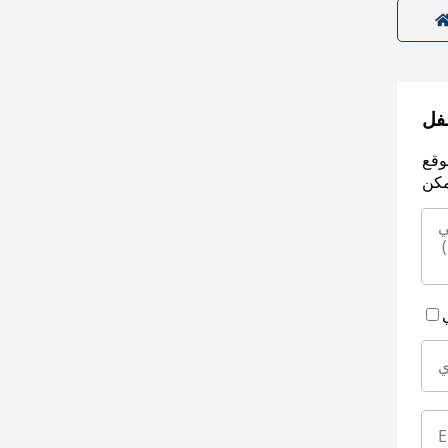
سفل
وقع