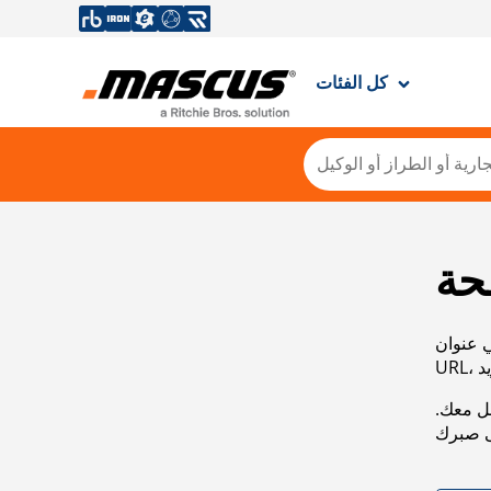
كل الفئات
حة
ي عنوان
صل معك.