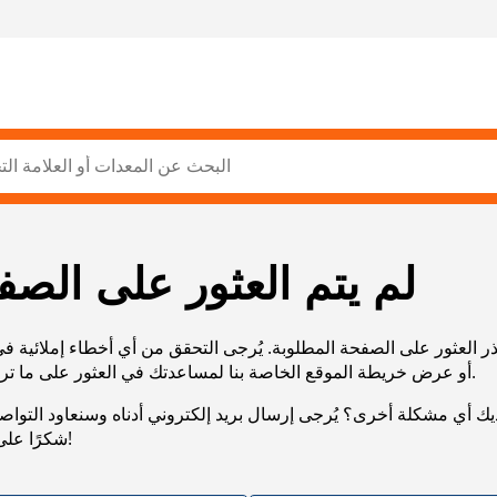
لم يتم العثور على الصف
ر العثور على الصفحة المطلوبة. يُرجى التحقق من أي أخطاء إملائية ف
URL، أو عرض خريطة الموقع الخاصة بنا لمساعدتك في العثور على ما تريد.
يك أي مشكلة أخرى؟ يُرجى إرسال بريد إلكتروني أدناه وسنعاود التوا
شكرًا على صبرك!