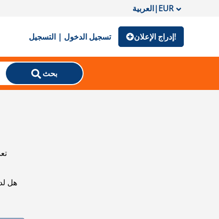
EUR
|
العربية
إدراج الإعلان!
تسجيل الدخول | التسجيل
بحث
تعذ
هل لد