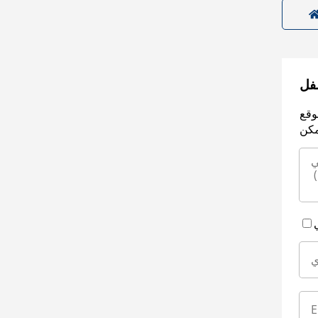
سفل
وقع