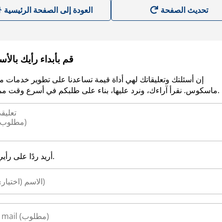
العودة إلى الصفحة الرئيسية
قم بأبداء رأيك بالأ
إن أسئلتك وتعليقاتك لهي أداة قيمة تساعدنا على تطوير خدمات م
ماسكوس. نقرأ آراءك، ونرد عليها، بناء على طلبكم في أسرع وقت ممكن.
أريد ردًا على رأيي.