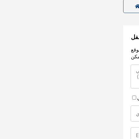
سفل
وقع