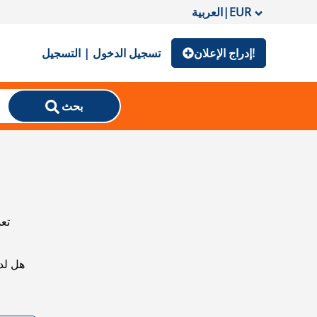
EUR
|
العربية
إدراج الإعلان!
تسجيل الدخول | التسجيل
بحث
تعذ
هل لد