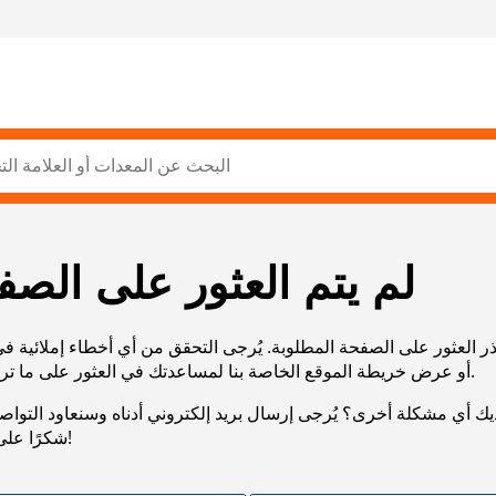
لم يتم العثور على الصف
ر العثور على الصفحة المطلوبة. يُرجى التحقق من أي أخطاء إملائية ف
URL، أو عرض خريطة الموقع الخاصة بنا لمساعدتك في العثور على ما تريد.
يك أي مشكلة أخرى؟ يُرجى إرسال بريد إلكتروني أدناه وسنعاود التوا
شكرًا على صبرك!