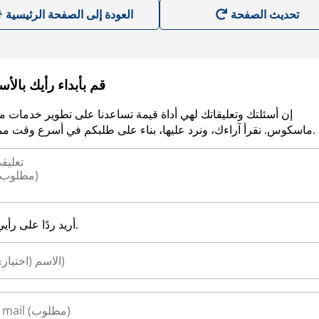
العودة إلى الصفحة الرئيسية
قم بأبداء رأيك بالأ
إن أسئلتك وتعليقاتك لهي أداة قيمة تساعدنا على تطوير خدمات م
ماسكوس. نقرأ آراءك، ونرد عليها، بناء على طلبكم في أسرع وقت ممكن.
أريد ردًا على رأيي.