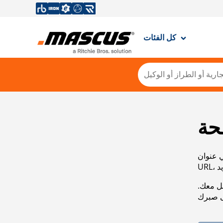
كل الفئات
حة
ي عنوان
صل معك.