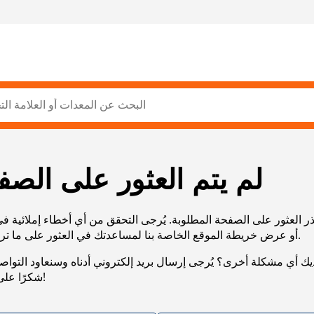
لم يتم العثور على الصف
ر العثور على الصفحة المطلوبة. يُرجى التحقق من أي أخطاء إملائية ف
URL، أو عرض خريطة الموقع الخاصة بنا لمساعدتك في العثور على ما تريد.
يك أي مشكلة أخرى؟ يُرجى إرسال بريد إلكتروني أدناه وسنعاود التوا
شكرًا على صبرك!