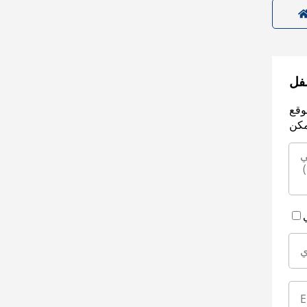
سفل
وقع