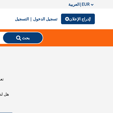
EUR
|
العربية
إدراج الإعلان!
تسجيل الدخول | التسجيل
بحث
تعذ
هل لد