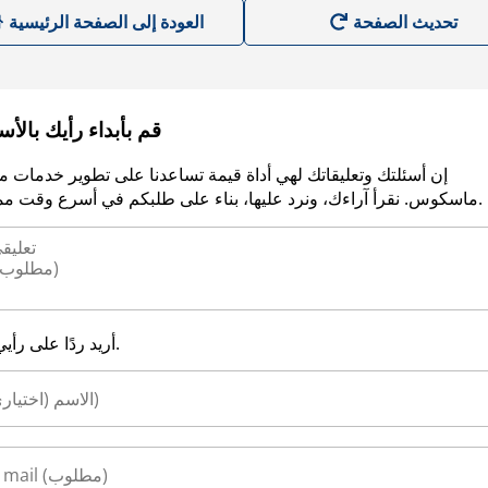
العودة إلى الصفحة الرئيسية
قم بأبداء رأيك بالأ
إن أسئلتك وتعليقاتك لهي أداة قيمة تساعدنا على تطوير خدمات م
ماسكوس. نقرأ آراءك، ونرد عليها، بناء على طلبكم في أسرع وقت ممكن.
أريد ردًا على رأيي.