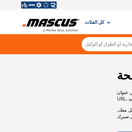
كل الفئات
حة
ي عنوان
صل معك.