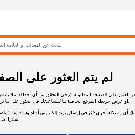
لم يتم العثور على الصف
ر العثور على الصفحة المطلوبة. يُرجى التحقق من أي أخطاء إملائية ف
URL، أو عرض خريطة الموقع الخاصة بنا لمساعدتك في العثور على ما تريد.
يك أي مشكلة أخرى؟ يُرجى إرسال بريد إلكتروني أدناه وسنعاود التوا
شكرًا على صبرك!