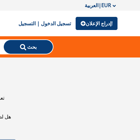
EUR
|
العربية
إدراج الإعلان!
تسجيل الدخول | التسجيل
بحث
تعذ
هل لد