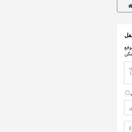
سفل
وقع