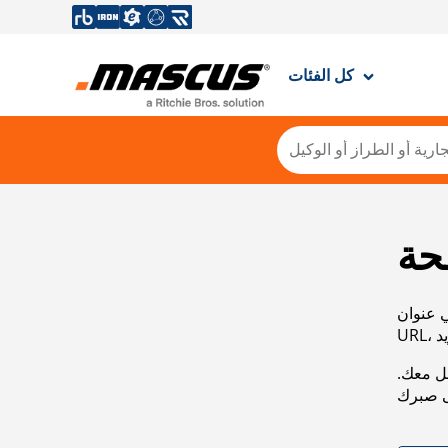
كل الفئات
حة
ي عنوان
صل معك.