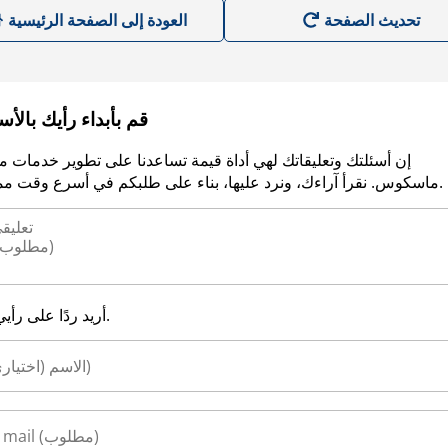
العودة إلى الصفحة الرئيسية
قم بأبداء رأيك بالأ
إن أسئلتك وتعليقاتك لهي أداة قيمة تساعدنا على تطوير خدمات م
ماسكوس. نقرأ آراءك، ونرد عليها، بناء على طلبكم في أسرع وقت ممكن.
أريد ردًا على رأيي.