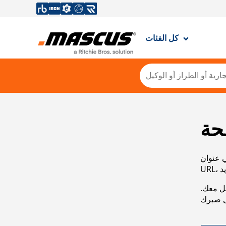
كل الفئات
حة
ي عنوان
صل معك.