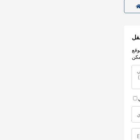
سفل
وقع