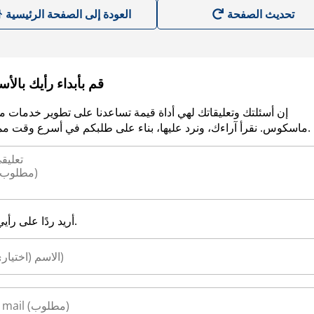
العودة إلى الصفحة الرئيسية
قم بأبداء رأيك بالأ
إن أسئلتك وتعليقاتك لهي أداة قيمة تساعدنا على تطوير خدمات م
ماسكوس. نقرأ آراءك، ونرد عليها، بناء على طلبكم في أسرع وقت ممكن.
أريد ردًا على رأيي.