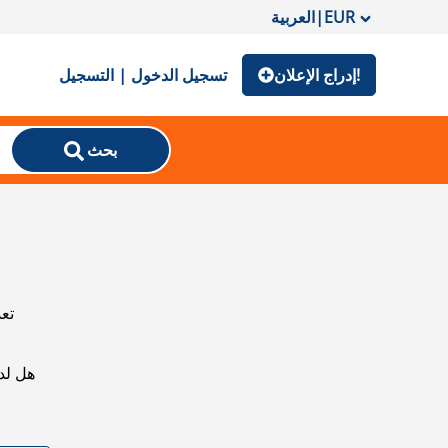
EUR
|
العربية
إدراج الإعلان!
تسجيل الدخول | التسجيل
بحث
تعذ
هل لد