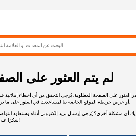
لم يتم العثور على الصف
ر العثور على الصفحة المطلوبة. يُرجى التحقق من أي أخطاء إملائية ف
URL، أو عرض خريطة الموقع الخاصة بنا لمساعدتك في العثور على ما تريد.
يك أي مشكلة أخرى؟ يُرجى إرسال بريد إلكتروني أدناه وسنعاود التوا
شكرًا على صبرك!