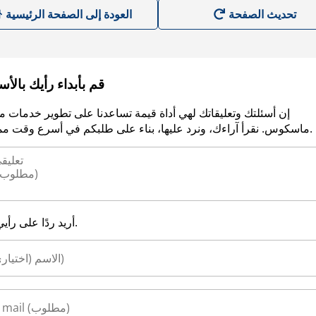
العودة إلى الصفحة الرئيسية
قم بأبداء رأيك بالأ
إن أسئلتك وتعليقاتك لهي أداة قيمة تساعدنا على تطوير خدمات م
ماسكوس. نقرأ آراءك، ونرد عليها، بناء على طلبكم في أسرع وقت ممكن.
أريد ردًا على رأيي.