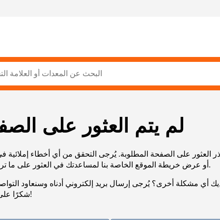
لم يتم العثور على الصف
ر العثور على الصفحة المطلوبة. يُرجى التحقق من أي أخطاء إملائية ف
URL، أو عرض خريطة الموقع الخاصة بنا لمساعدتك في العثور على ما تريد.
يك أي مشكلة أخرى؟ يُرجى إرسال بريد إلكتروني أدناه وسنعاود التوا
شكرًا على صبرك!