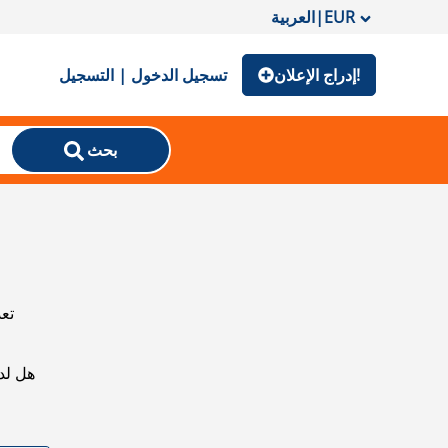
EUR
|
العربية
إدراج الإعلان!
تسجيل الدخول | التسجيل
بحث
تعذ
هل لد