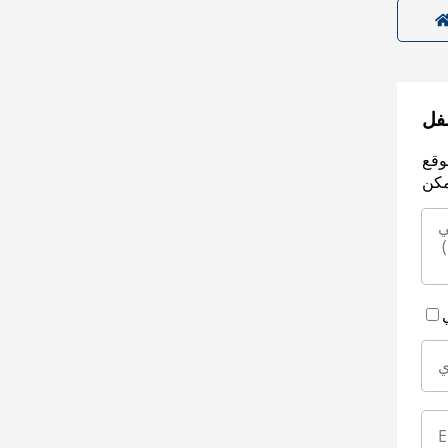
سفل
وقع