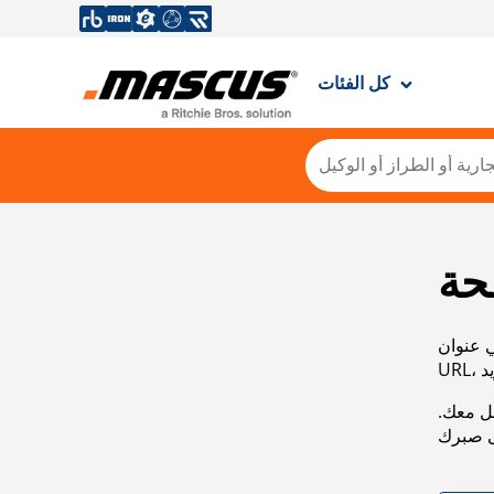
كل الفئات
حة
ي عنوان
صل معك.