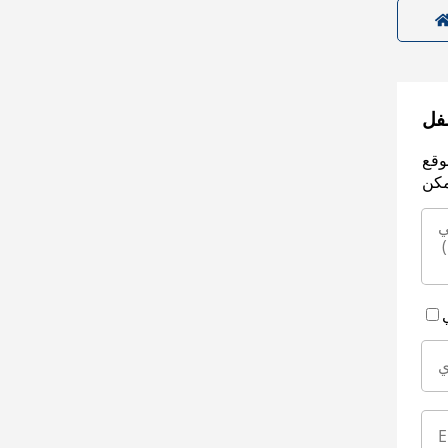
سفل
وقع