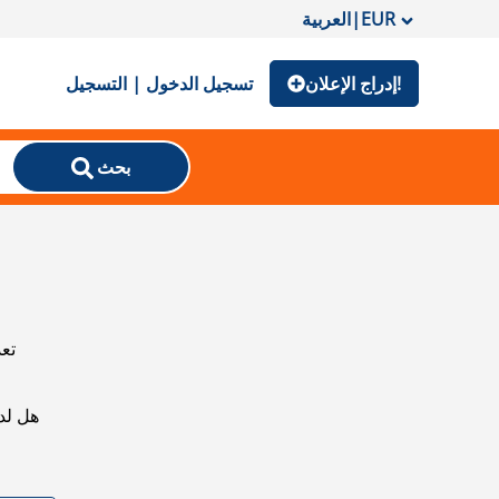
EUR
|
العربية
إدراج الإعلان!
تسجيل الدخول | التسجيل
بحث
تعذ
هل لد