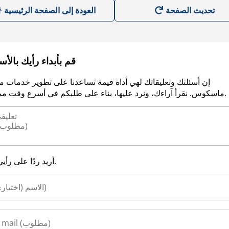
العودة إلى الصفحة الرئيسية
قم بأبداء رأيك بالأ
إن أسئلتك وتعليقاتك لهي أداة قيمة تساعدنا على تطوير خدمات م
ماسكوس. نقرأ آراءك، ونرد عليها، بناء على طلبكم في أسرع وقت ممكن.
أريد ردًا على رأيي.