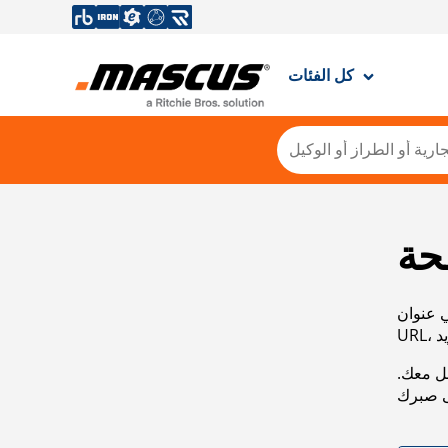
كل الفئات
حة
ي عنوان
صل معك.