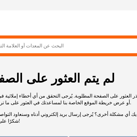
لم يتم العثور على الصف
ر العثور على الصفحة المطلوبة. يُرجى التحقق من أي أخطاء إملائية ف
URL، أو عرض خريطة الموقع الخاصة بنا لمساعدتك في العثور على ما تريد.
يك أي مشكلة أخرى؟ يُرجى إرسال بريد إلكتروني أدناه وسنعاود التوا
شكرًا على صبرك!