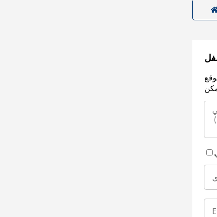
سفل
وقع