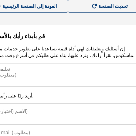
العودة إلى الصفحة الرئيسية
قم بأبداء رأيك بالأ
إن أسئلتك وتعليقاتك لهي أداة قيمة تساعدنا على تطوير خدمات م
ماسكوس. نقرأ آراءك، ونرد عليها، بناء على طلبكم في أسرع وقت ممكن.
أريد ردًا على رأيي.