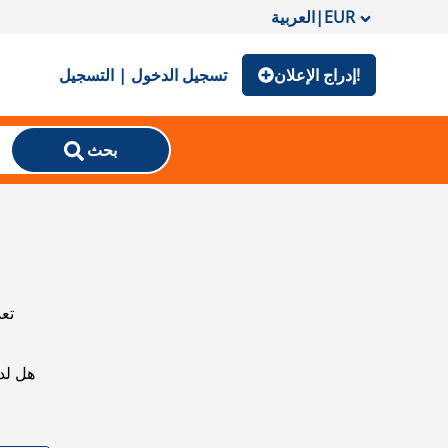
EUR
|
العربية
إدراج الإعلان!
تسجيل الدخول | التسجيل
بحث
تعذ
هل لد