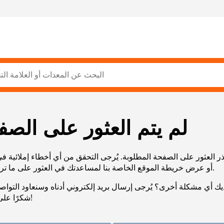
لم يتم العثور على الصف
ر العثور على الصفحة المطلوبة. يُرجى التحقق من أي أخطاء إملائية ف
URL، أو عرض خريطة الموقع الخاصة بنا لمساعدتك في العثور على ما تريد.
يك أي مشكلة أخرى؟ يُرجى إرسال بريد إلكتروني أدناه وسنعاود التوا
شكرًا على صبرك!