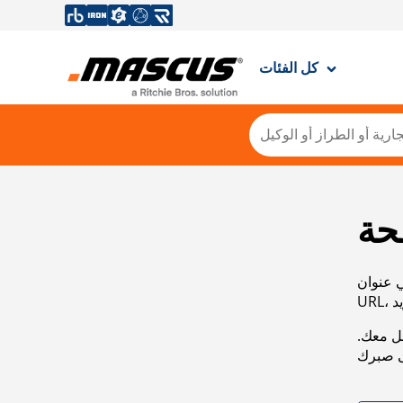
كل الفئات
حة
ي عنوان
صل معك.