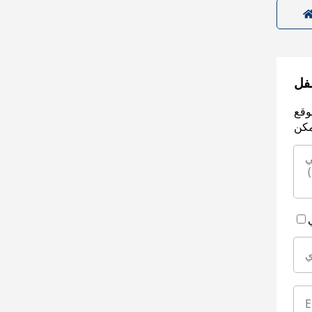
سفل
وقع