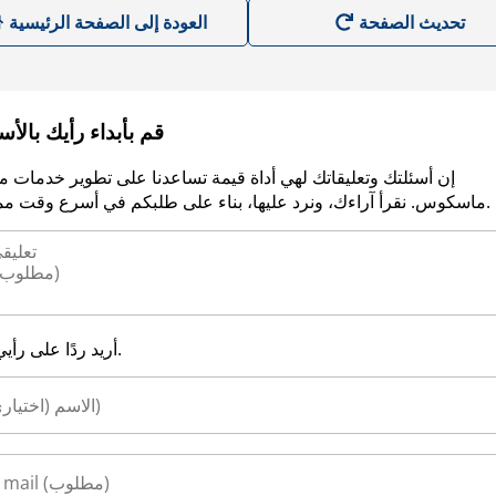
العودة إلى الصفحة الرئيسية
قم بأبداء رأيك بالأ
إن أسئلتك وتعليقاتك لهي أداة قيمة تساعدنا على تطوير خدمات م
ماسكوس. نقرأ آراءك، ونرد عليها، بناء على طلبكم في أسرع وقت ممكن.
أريد ردًا على رأيي.