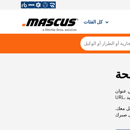
كل الفئات
حة
ي عنوان
صل معك.