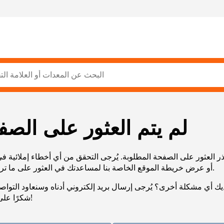
لم يتم العثور على الصف
ر العثور على الصفحة المطلوبة. يُرجى التحقق من أي أخطاء إملائية ف
URL، أو عرض خريطة الموقع الخاصة بنا لمساعدتك في العثور على ما تريد.
يك أي مشكلة أخرى؟ يُرجى إرسال بريد إلكتروني أدناه وسنعاود التوا
شكرًا على صبرك!