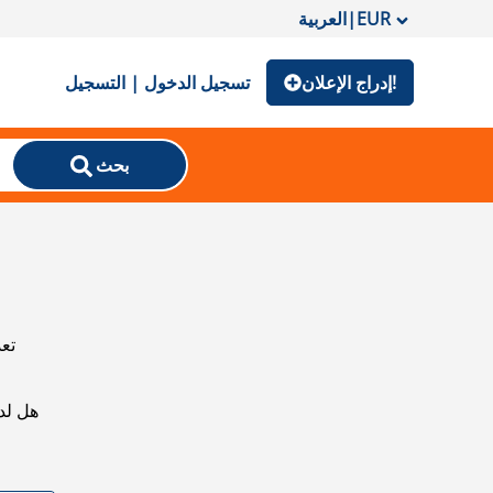
EUR
|
العربية
إدراج الإعلان!
تسجيل الدخول | التسجيل
بحث
تعذ
هل لد