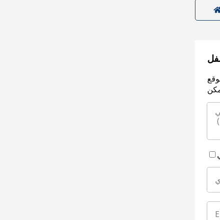
سفل
وقع