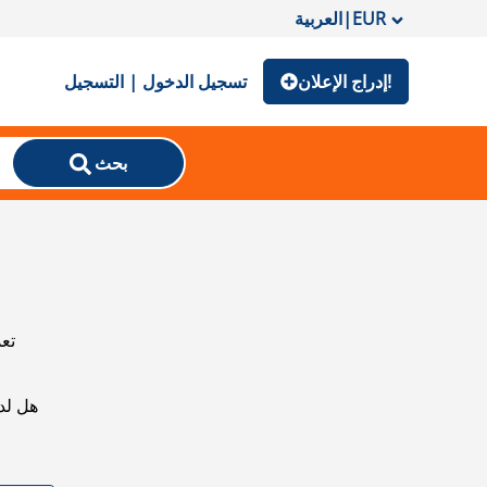
EUR
|
العربية
إدراج الإعلان!
تسجيل الدخول | التسجيل
بحث
تعذ
هل لد