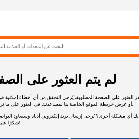
لم يتم العثور على الصف
ر العثور على الصفحة المطلوبة. يُرجى التحقق من أي أخطاء إملائية ف
URL، أو عرض خريطة الموقع الخاصة بنا لمساعدتك في العثور على ما تريد.
يك أي مشكلة أخرى؟ يُرجى إرسال بريد إلكتروني أدناه وسنعاود التوا
شكرًا على صبرك!