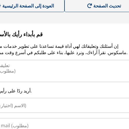
العودة إلى الصفحة الرئيسية
قم بأبداء رأيك بالأ
إن أسئلتك وتعليقاتك لهي أداة قيمة تساعدنا على تطوير خدمات م
ماسكوس. نقرأ آراءك، ونرد عليها، بناء على طلبكم في أسرع وقت ممكن.
أريد ردًا على رأيي.