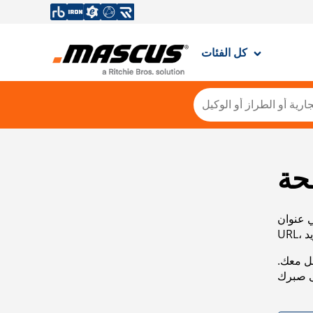
كل الفئات
حة
ي عنوان
صل معك.