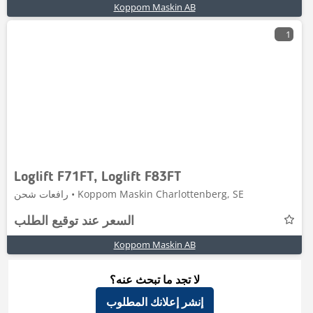
Koppom Maskin AB
1
Loglift F71FT, Loglift F83FT
رافعات شحن • Koppom Maskin Charlottenberg, SE
السعر عند توقيع الطلب
Koppom Maskin AB
لا تجد ما تبحث عنه؟
إنشر إعلانك المطلوب