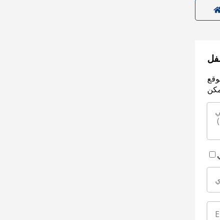
سفل
وقع