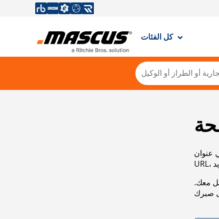
كل الفئات
حة
ي عنوان
صل معك.