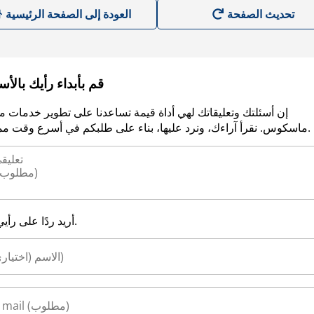
العودة إلى الصفحة الرئيسية
قم بأبداء رأيك بالأ
إن أسئلتك وتعليقاتك لهي أداة قيمة تساعدنا على تطوير خدمات م
ماسكوس. نقرأ آراءك، ونرد عليها، بناء على طلبكم في أسرع وقت ممكن.
أريد ردًا على رأيي.