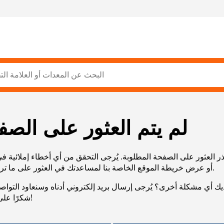
لم يتم العثور على الصف
ر العثور على الصفحة المطلوبة. يُرجى التحقق من أي أخطاء إملائية ف
URL، أو عرض خريطة الموقع الخاصة بنا لمساعدتك في العثور على ما تريد.
يك أي مشكلة أخرى؟ يُرجى إرسال بريد إلكتروني أدناه وسنعاود التوا
شكرًا على صبرك!