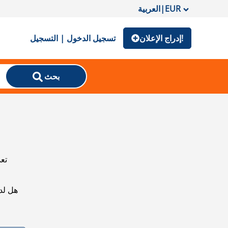
EUR
|
العربية
إدراج الإعلان!
تسجيل الدخول | التسجيل
بحث
تعذ
هل لد