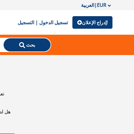
EUR
|
العربية
إدراج الإعلان!
تسجيل الدخول | التسجيل
بحث
تعذ
هل لد