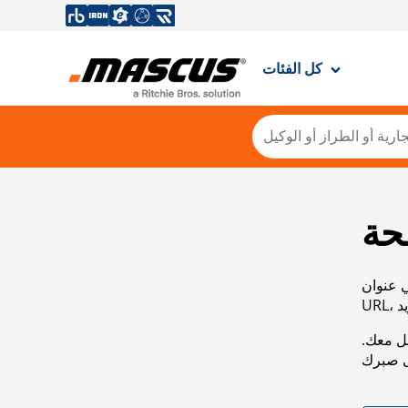
كل الفئات
حة
ي عنوان
صل معك.