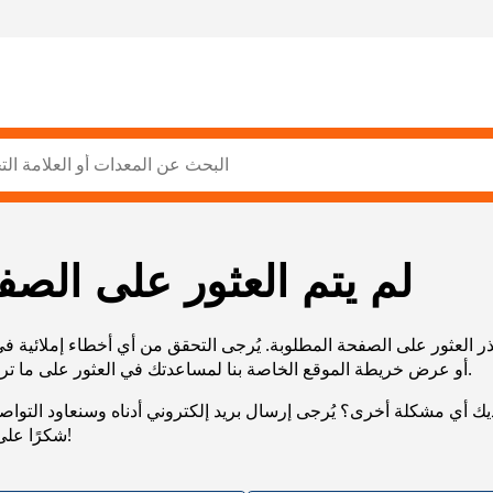
لم يتم العثور على الصف
ر العثور على الصفحة المطلوبة. يُرجى التحقق من أي أخطاء إملائية ف
URL، أو عرض خريطة الموقع الخاصة بنا لمساعدتك في العثور على ما تريد.
يك أي مشكلة أخرى؟ يُرجى إرسال بريد إلكتروني أدناه وسنعاود التوا
شكرًا على صبرك!