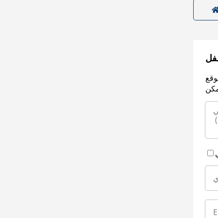
سفل
وقع