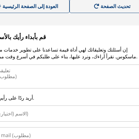
العودة إلى الصفحة الرئيسية
قم بأبداء رأيك بالأ
إن أسئلتك وتعليقاتك لهي أداة قيمة تساعدنا على تطوير خدمات م
ماسكوس. نقرأ آراءك، ونرد عليها، بناء على طلبكم في أسرع وقت ممكن.
أريد ردًا على رأيي.