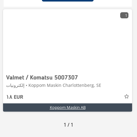
1
Valmet / Komatsu 5007307
إلكترونيات • Koppom Maskin Charlottenberg, SE
١٨ EUR
Koppom Maskin AB
1
/
1