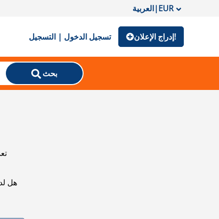
EUR
|
العربية
إدراج الإعلان!
تسجيل الدخول | التسجيل
بحث
تعذ
هل لد