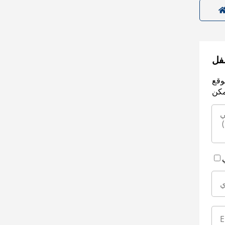
سفل
وقع