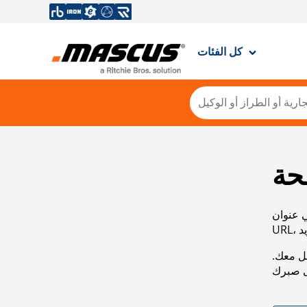
كل الفئات
حة
ي عنوان
صل معك.