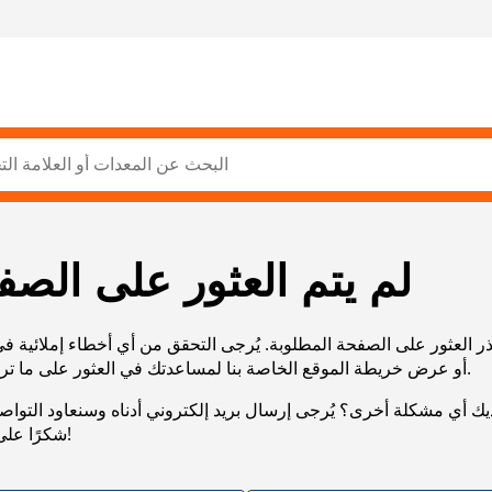
لم يتم العثور على الصف
ر العثور على الصفحة المطلوبة. يُرجى التحقق من أي أخطاء إملائية ف
URL، أو عرض خريطة الموقع الخاصة بنا لمساعدتك في العثور على ما تريد.
يك أي مشكلة أخرى؟ يُرجى إرسال بريد إلكتروني أدناه وسنعاود التوا
شكرًا على صبرك!