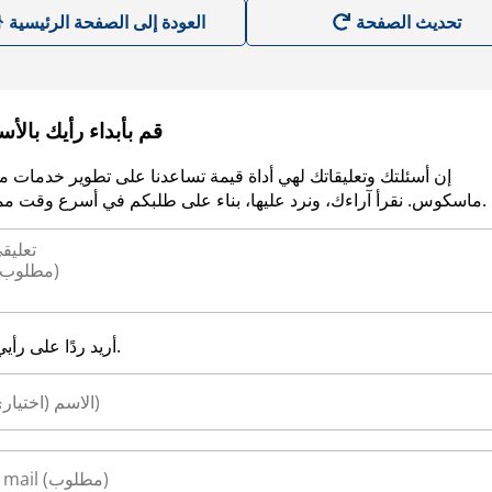
العودة إلى الصفحة الرئيسية
قم بأبداء رأيك بالأ
إن أسئلتك وتعليقاتك لهي أداة قيمة تساعدنا على تطوير خدمات م
ماسكوس. نقرأ آراءك، ونرد عليها، بناء على طلبكم في أسرع وقت ممكن.
أريد ردًا على رأيي.