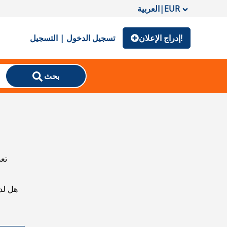
EUR
|
العربية
إدراج الإعلان!
تسجيل الدخول | التسجيل
بحث
تعذ
هل لد