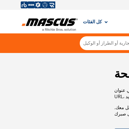
كل الفئات
حة
ي عنوان
صل معك.