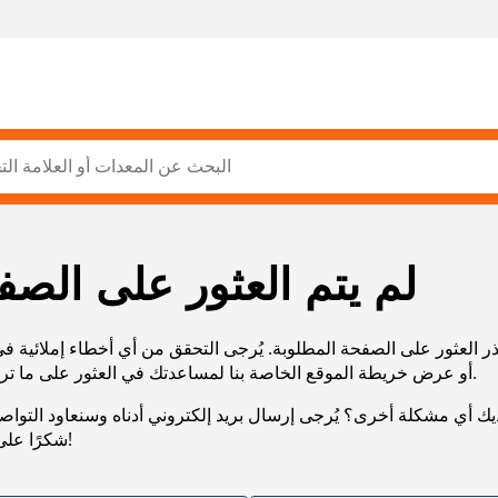
لم يتم العثور على الصف
ر العثور على الصفحة المطلوبة. يُرجى التحقق من أي أخطاء إملائية ف
URL، أو عرض خريطة الموقع الخاصة بنا لمساعدتك في العثور على ما تريد.
يك أي مشكلة أخرى؟ يُرجى إرسال بريد إلكتروني أدناه وسنعاود التوا
شكرًا على صبرك!