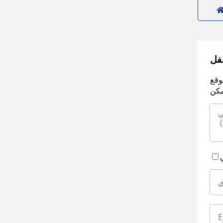
سفل
وقع