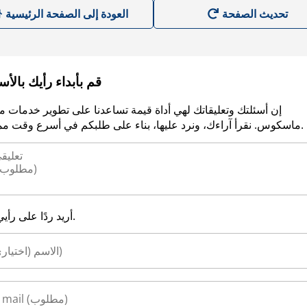
العودة إلى الصفحة الرئيسية
قم بأبداء رأيك بالأ
إن أسئلتك وتعليقاتك لهي أداة قيمة تساعدنا على تطوير خدمات م
ماسكوس. نقرأ آراءك، ونرد عليها، بناء على طلبكم في أسرع وقت ممكن.
أريد ردًا على رأيي.