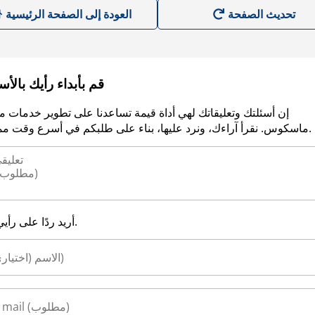
العودة إلى الصفحة الرئيسية
قم بأبداء رأيك بالأ
إن أسئلتك وتعليقاتك لهي أداة قيمة تساعدنا على تطوير خدمات م
ماسكوس. نقرأ آراءك، ونرد عليها، بناء على طلبكم في أسرع وقت ممكن.
أريد ردًا على رأيي.