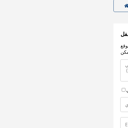
سفل
وقع