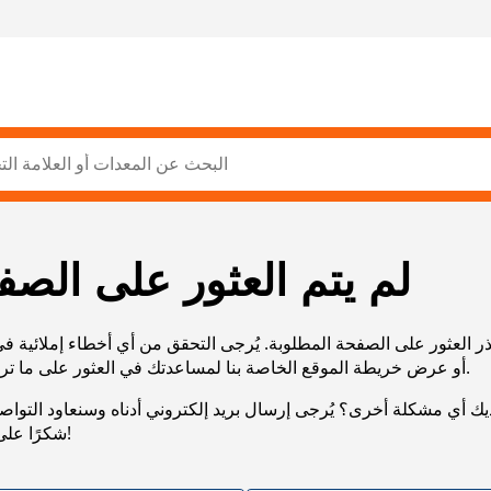
لم يتم العثور على الصف
ر العثور على الصفحة المطلوبة. يُرجى التحقق من أي أخطاء إملائية ف
URL، أو عرض خريطة الموقع الخاصة بنا لمساعدتك في العثور على ما تريد.
يك أي مشكلة أخرى؟ يُرجى إرسال بريد إلكتروني أدناه وسنعاود التوا
شكرًا على صبرك!