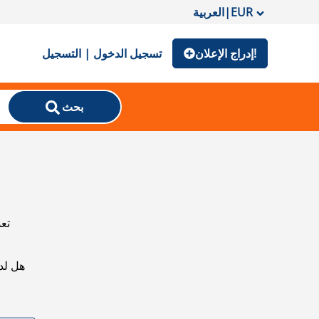
EUR
|
العربية
إدراج الإعلان!
تسجيل الدخول | التسجيل
بحث
تعذ
هل لد