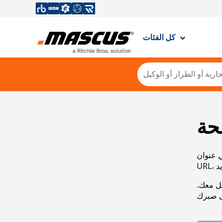
كل الفئات
حة
ي عنوان
صل معك.