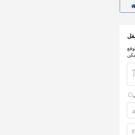
سفل
وقع