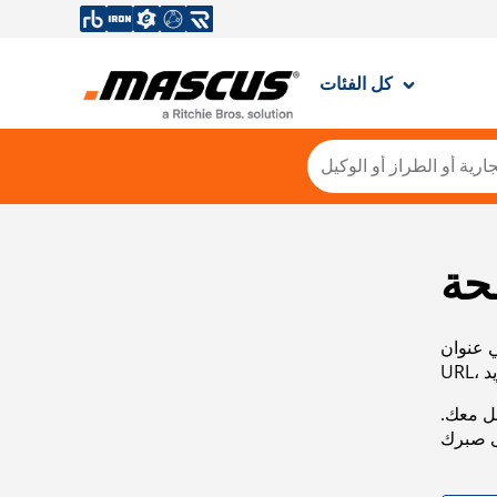
كل الفئات
حة
ي عنوان
صل معك.