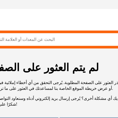
لم يتم العثور على الصف
ر العثور على الصفحة المطلوبة. يُرجى التحقق من أي أخطاء إملائية ف
URL، أو عرض خريطة الموقع الخاصة بنا لمساعدتك في العثور على ما تريد.
يك أي مشكلة أخرى؟ يُرجى إرسال بريد إلكتروني أدناه وسنعاود التوا
شكرًا على صبرك!