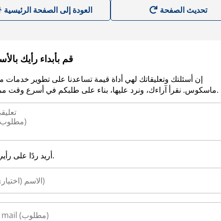
العودة إلى الصفحة الرئيسية
قم بأبداء رأيك بالأ
إن أسئلتك وتعليقاتك لهي أداة قيمة تساعدنا على تطوير خدمات م
ماسكوس. نقرأ آراءك، ونرد عليها، بناء على طلبكم في أسرع وقت ممكن.
أريد ردًا على رأيي.