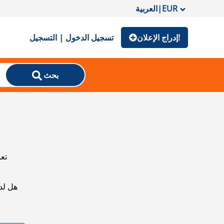
EUR
|
العربية
إدراج الإعلان!
تسجيل الدخول | التسجيل
بحث
تعذ
هل لد