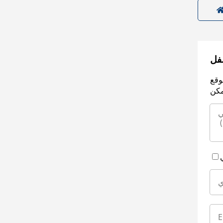
سفل
وقع