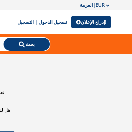
EUR
|
العربية
إدراج الإعلان!
تسجيل الدخول | التسجيل
بحث
تعذ
هل لد