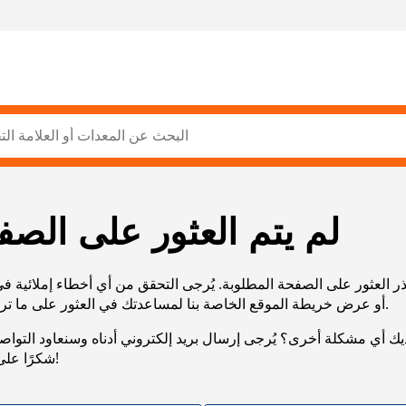
لم يتم العثور على الصف
ر العثور على الصفحة المطلوبة. يُرجى التحقق من أي أخطاء إملائية ف
URL، أو عرض خريطة الموقع الخاصة بنا لمساعدتك في العثور على ما تريد.
يك أي مشكلة أخرى؟ يُرجى إرسال بريد إلكتروني أدناه وسنعاود التوا
شكرًا على صبرك!