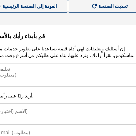
العودة إلى الصفحة الرئيسية
قم بأبداء رأيك بالأ
إن أسئلتك وتعليقاتك لهي أداة قيمة تساعدنا على تطوير خدمات م
ماسكوس. نقرأ آراءك، ونرد عليها، بناء على طلبكم في أسرع وقت ممكن.
أريد ردًا على رأيي.