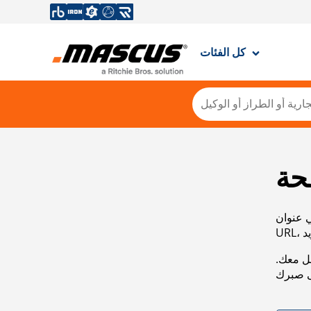
كل الفئات
حة
ي عنوان
صل معك.