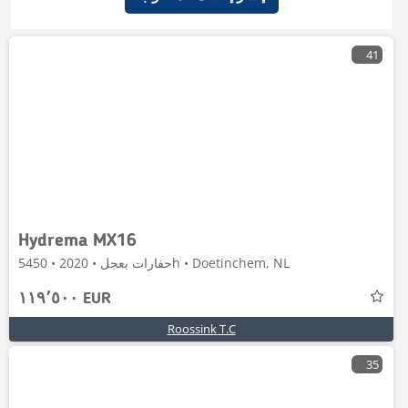
41
Hydrema MX16
حفارات بعجل • 2020 • 5450h • Doetinchem, NL
١١٩٬٥٠٠ EUR
Roossink T.C
35