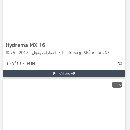
Hydrema MX 16
حفارات بعجل • 2017 • 8275h • Trelleborg، Skåne län, SE
١٠١٬١١٠ EUR
Persåkers AB
16