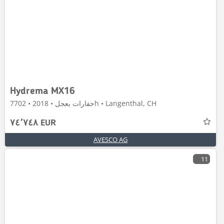
Hydrema MX16
حفارات بعجل • 2018 • 7702h • Langenthal, CH
٧٤٬٧٤٨ EUR
AVESCO AG
11