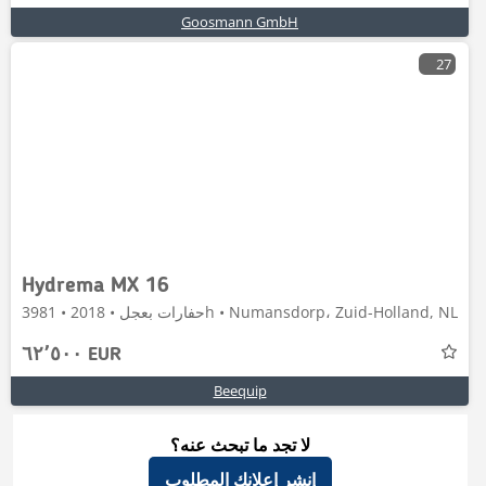
Goosmann GmbH
27
Hydrema MX 16
حفارات بعجل • 2018 • 3981h • Numansdorp، Zuid-Holland, NL
٦٢٬٥٠٠ EUR
Beequip
لا تجد ما تبحث عنه؟
إنشر إعلانك المطلوب