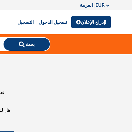
EUR
|
العربية
إدراج الإعلان!
تسجيل الدخول | التسجيل
بحث
تعذ
هل لد