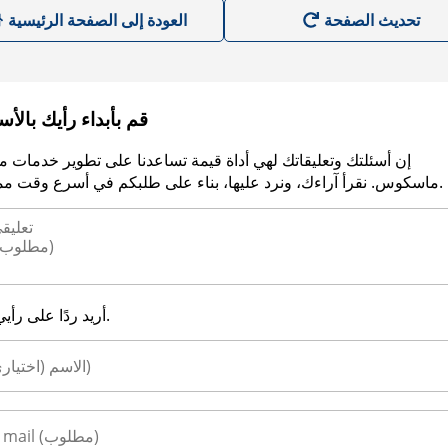
العودة إلى الصفحة الرئيسية
قم بأبداء رأيك بالأ
إن أسئلتك وتعليقاتك لهي أداة قيمة تساعدنا على تطوير خدمات م
ماسكوس. نقرأ آراءك، ونرد عليها، بناء على طلبكم في أسرع وقت ممكن.
أريد ردًا على رأيي.