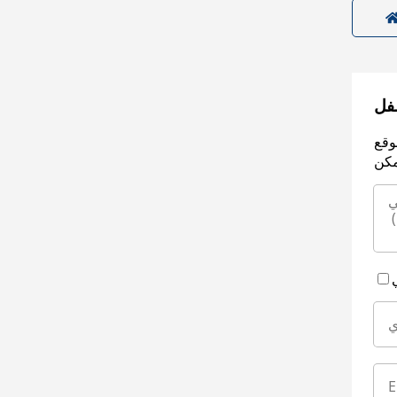
سفل
وقع