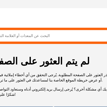
لم يتم العثور على الصف
ر العثور على الصفحة المطلوبة. يُرجى التحقق من أي أخطاء إملائية ف
URL، أو عرض خريطة الموقع الخاصة بنا لمساعدتك في العثور على ما تريد.
يك أي مشكلة أخرى؟ يُرجى إرسال بريد إلكتروني أدناه وسنعاود التوا
شكرًا على صبرك!