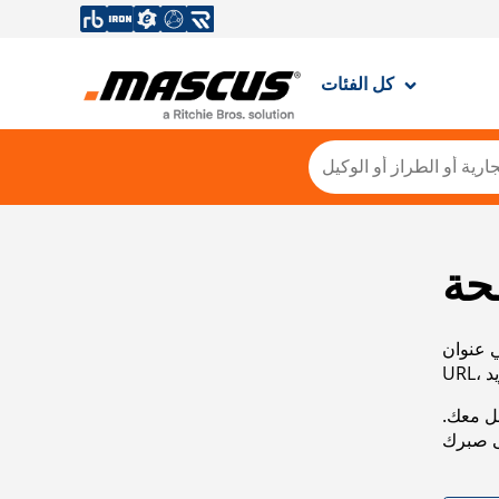
كل الفئات
حة
ي عنوان
صل معك.