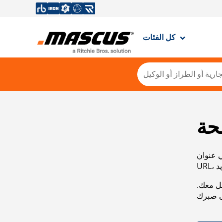
كل الفئات
حة
ي عنوان
صل معك.