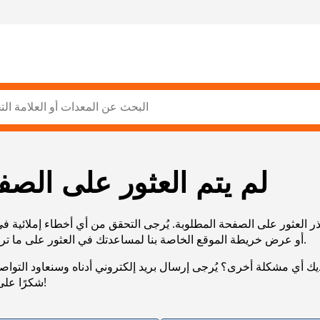
لم يتم العثور على الصف
ر العثور على الصفحة المطلوبة. يُرجى التحقق من أي أخطاء إملائية ف
URL، أو عرض خريطة الموقع الخاصة بنا لمساعدتك في العثور على ما تريد.
يك أي مشكلة أخرى؟ يُرجى إرسال بريد إلكتروني أدناه وسنعاود التوا
شكرًا على صبرك!