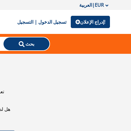
EUR
|
العربية
إدراج الإعلان!
تسجيل الدخول | التسجيل
بحث
تعذ
هل لد