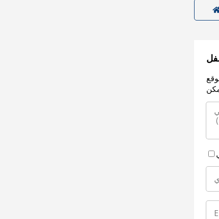
سفل
وقع