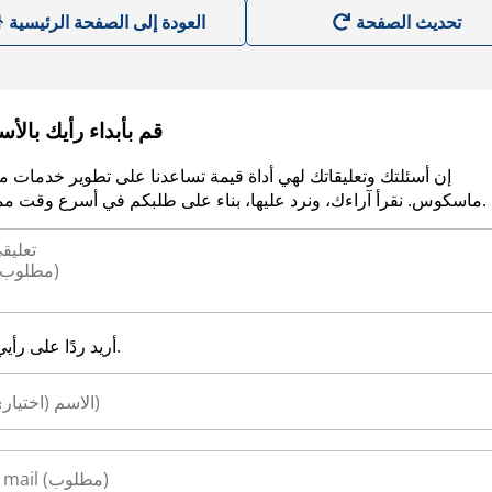
العودة إلى الصفحة الرئيسية
قم بأبداء رأيك بالأ
إن أسئلتك وتعليقاتك لهي أداة قيمة تساعدنا على تطوير خدمات م
ماسكوس. نقرأ آراءك، ونرد عليها، بناء على طلبكم في أسرع وقت ممكن.
أريد ردًا على رأيي.