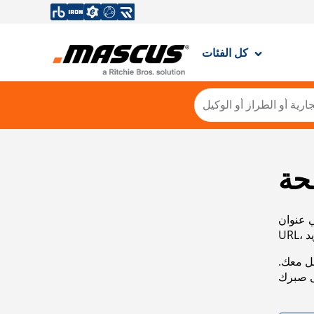
كل الفئات
حة
ي عنوان
صل معك.