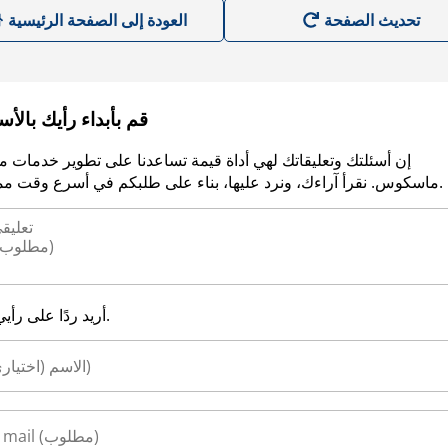
العودة إلى الصفحة الرئيسية
قم بأبداء رأيك بالأ
إن أسئلتك وتعليقاتك لهي أداة قيمة تساعدنا على تطوير خدمات م
ماسكوس. نقرأ آراءك، ونرد عليها، بناء على طلبكم في أسرع وقت ممكن.
أريد ردًا على رأيي.