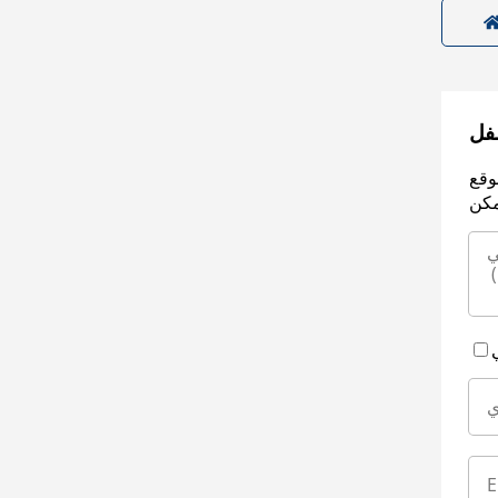
سفل
وقع