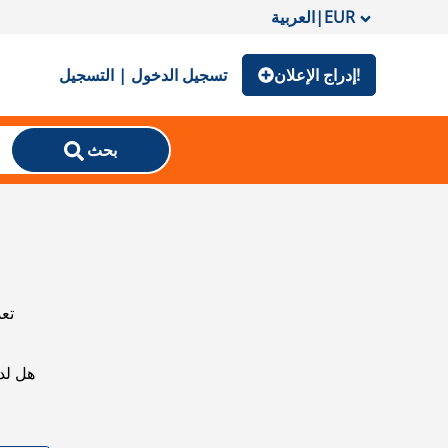
EUR
|
العربية
إدراج الإعلان!
تسجيل الدخول | التسجيل
بحث
تعذ
هل لد