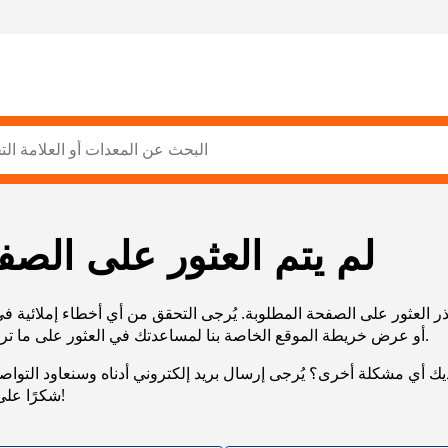
لم يتم العثور على الصف
ر العثور على الصفحة المطلوبة. يُرجى التحقق من أي أخطاء إملائية ف
URL، أو عرض خريطة الموقع الخاصة بنا لمساعدتك في العثور على ما تريد.
يك أي مشكلة أخرى؟ يُرجى إرسال بريد إلكتروني أدناه وسنعاود التوا
شكرًا على صبرك!