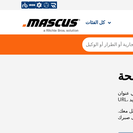
كل الفئات
حة
ي عنوان
صل معك.