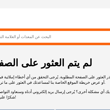
لم يتم العثور على الصف
ر العثور على الصفحة المطلوبة. يُرجى التحقق من أي أخطاء إملائية ف
URL، أو عرض خريطة الموقع الخاصة بنا لمساعدتك في العثور على ما تريد.
يك أي مشكلة أخرى؟ يُرجى إرسال بريد إلكتروني أدناه وسنعاود التوا
شكرًا على صبرك!