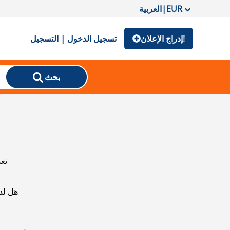
EUR
|
العربية
إدراج الإعلان!
تسجيل الدخول | التسجيل
بحث
تعذ
هل لد