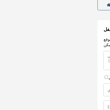
سفل
وقع