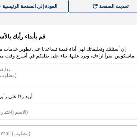
العودة إلى الصفحة الرئيسية
قم بأبداء رأيك بالأ
إن أسئلتك وتعليقاتك لهي أداة قيمة تساعدنا على تطوير خدمات م
ماسكوس. نقرأ آراءك، ونرد عليها، بناء على طلبكم في أسرع وقت ممكن.
أريد ردًا على رأيي.