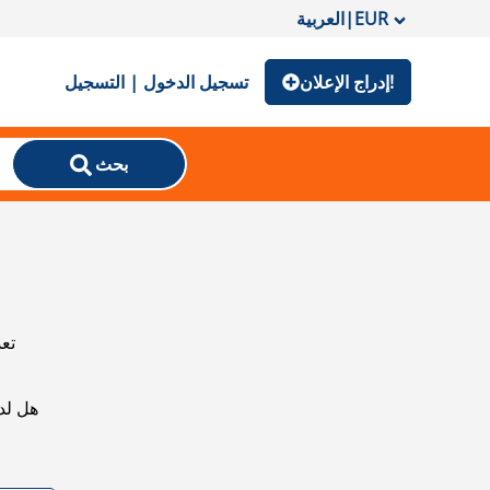
EUR
|
العربية
إدراج الإعلان!
تسجيل الدخول | التسجيل
بحث
تعذ
هل لد