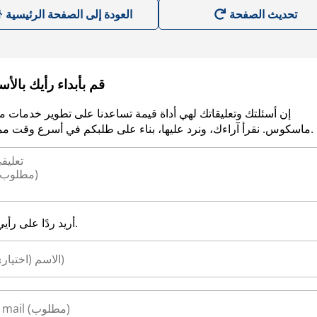
العودة إلى الصفحة الرئيسية
قم بأبداء رأيك بالأ
إن أسئلتك وتعليقاتك لهي أداة قيمة تساعدنا على تطوير خدمات م
ماسكوس. نقرأ آراءك، ونرد عليها، بناء على طلبكم في أسرع وقت ممكن.
أريد ردًا على رأيي.