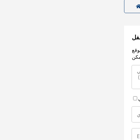
سفل
وقع