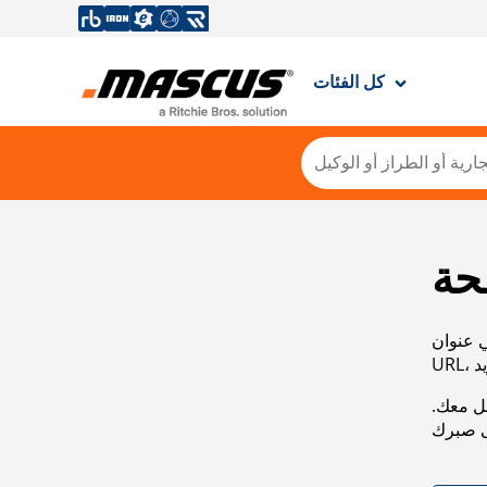
كل الفئات
حة
ي عنوان
صل معك.