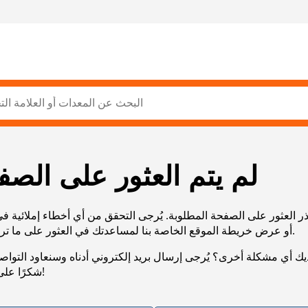
لم يتم العثور على الصف
ر العثور على الصفحة المطلوبة. يُرجى التحقق من أي أخطاء إملائية ف
URL، أو عرض خريطة الموقع الخاصة بنا لمساعدتك في العثور على ما تريد.
يك أي مشكلة أخرى؟ يُرجى إرسال بريد إلكتروني أدناه وسنعاود التوا
شكرًا على صبرك!