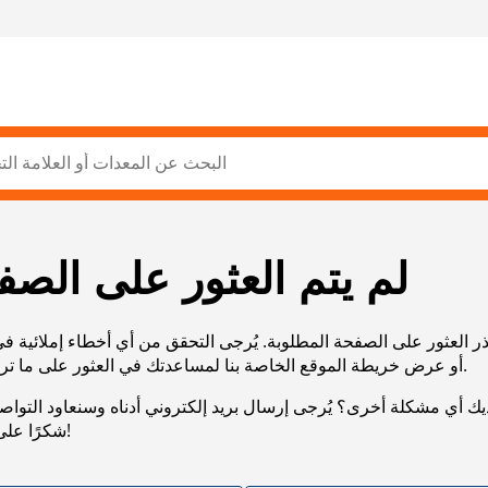
لم يتم العثور على الصف
ر العثور على الصفحة المطلوبة. يُرجى التحقق من أي أخطاء إملائية ف
URL، أو عرض خريطة الموقع الخاصة بنا لمساعدتك في العثور على ما تريد.
يك أي مشكلة أخرى؟ يُرجى إرسال بريد إلكتروني أدناه وسنعاود التوا
شكرًا على صبرك!