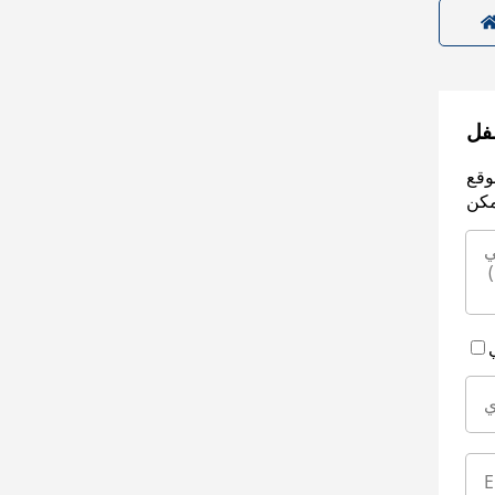
سفل
وقع