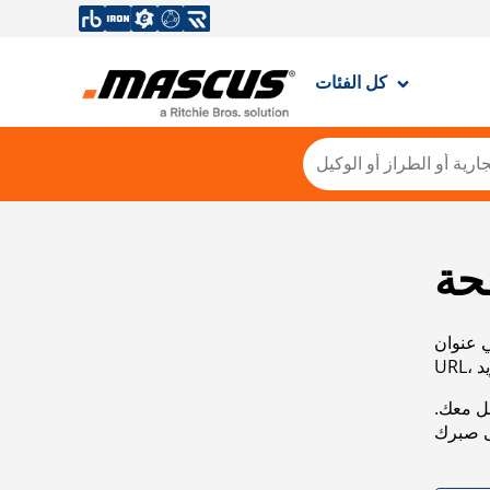
كل الفئات
حة
ي عنوان
صل معك.