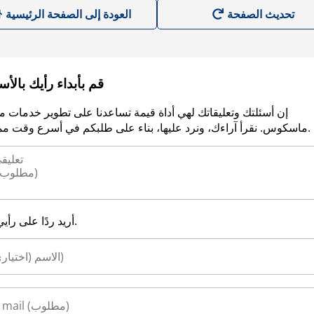
العودة إلى الصفحة الرئيسية
قم بأبداء رأيك بالأ
إن أسئلتك وتعليقاتك لهي أداة قيمة تساعدنا على تطوير خدمات م
ماسكوس. نقرأ آراءك، ونرد عليها، بناء على طلبكم في أسرع وقت ممكن.
أريد ردًا على رأيي.