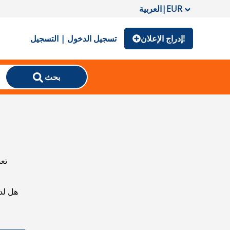
EUR
|
العربية
إدراج الإعلان!
تسجيل الدخول | التسجيل
بحث
تعذ
هل لد